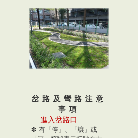
岔路及彎路注意
事項
進入岔路口
✽ 有「停」、「讓」或