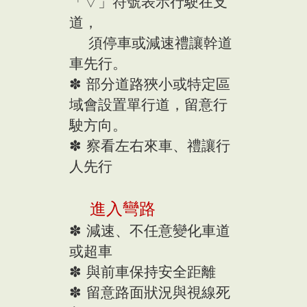
「▽」符號表示行駛在支
道，
須停車或減速禮讓幹道
車先行。
✽ 部分道路狹小或特定區
域會設置單行道，留意行
駛方向。
✽ 察看左右來車、禮讓行
人先行
進入彎路
✽ 減速、不任意變化車道
或超車
✽ 與前車保持安全距離
✽ 留意路面狀況與視線死