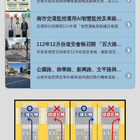
台南市政府為保障機車族路權及騎乘安全，自112年10月起針對單向2車道路型內側仍禁行機車道路展開專案檢討，迄今已將16條路段原有禁行機慢車標字刨除並移除兩段式左轉牌面，讓機車可以騎乘內側車道並依需求選擇左轉方式，經分析開放路段的交通事故並未明顯增加，且用路人普遍反映良好，為利道路行車管制的一致性及用路人易於辨識，針對目前已開放的10處行政區(原六區加永康區、仁德區、歸仁區與關廟區)內所有單向兩車道路段，自8月24日起將一次性全面開放，同時也保留原機車二段式左轉待轉區。 交通局局長王銘德指出，從去年10月起逐步推動開放單向2車道機車行駛內側車道及取消強制機車二段式左轉的試辦計畫，已實施的16條路段總長32.4公里共計384個路口，因開放路段長度與路口已達一定數量，各種路段型態、路口管制方式、特殊路口等均已有涵蓋，且經過相關成效評估，整體而言單向2車道路型內側車道開放機車騎乘、路口直接左轉並未明顯增加道路行車風險。 局長王銘德表示，市長黃偉哲在道安會報指示該專案檢討如評估無增加交通安全疑慮時應加速、擴大來做開放，交通局檢討已開放的10處行政區目前剩36條道路尚未開放，將自8月24日起全面開放，交通局將提前兩周派工移除36條路段上的強制機車兩段式左轉標誌，並增設相關指示牌面，從24日凌晨開始機車即可行駛上述道路內側車道，並於路口選擇於內側車道直接左轉或於外側車道進行二段式左轉，禁行機慢車標字預計113年底前完成刨除，標字未完全刨除前警察局亦將配合在開放路段不舉發違規行駛禁行機慢車道。 局長王銘德表示，檢討本市其它行政區尚有15區共27條路段仍屬單向2車道路型且內側禁行機車、管制路口應二段式左轉，考量路段分散且交通特性(如整體車流量、運具使用年齡等)與都會區略有差異，將再持續與地方溝通後續推動辦理方式。 交通管制科科長方川和表示，上述10行政區內除市府主管道路外尚有公路局及工業園區權管道路，永康區台20線的中山南、北路公路局新化工務段刻正辦理路面更新及標線重繪，將併入本次36條路段內同步於8月24日起開放，另工業園區道路權管單位原則上同意配合市府政策，惟涉及工程經費等因素無法配合於8月24日同步開放，交通局將再與各路權單位溝通後續推動時程，因此交通局特別提醒用路人行經台南產業園區(科工區)、新吉工業區、永康科技工業園區、安平工業區等4處園區內道路仍應遵循道路上實際交通設施之管制方式來騎乘與左轉彎。 各工業園區權管道路範圍內屬單向2車道路段： 台南產業園區(科工區)：科技五路、工業二路、工業五路、工業六路。 新吉工業區：新吉一路、新吉二路、新吉三路、新吉五路、新吉六路、安新一路、安新二路、安新三路、安新五路、安新六路。 永康科技工業園區：永科環路、永科東路、永科五路。 安平工業區：新平路、新樂路、新信路。
南市交通監控運用AI智慧監控及車路聯網應用系統成果獲肯定 榮獲「智慧運輸系統建設發展計畫」評鑑佳作及2023雲端物聯網創新獎「優良應用獎」雙獎
交通部日前辦理111年度「智慧運輸系統建設發展計畫」評鑑，市府交通局辦理「111年度AI影像辨識之智慧交通管理系統」獲頒評鑑佳作；又台灣雲端物聯網產業協會之2023雲端物聯網創新獎，交通局辦理「臺南市緊急車輛優先號誌計畫」亦獲得「優良應用獎」之肯定。今（2）日在市政會議上由局長王銘德獻雙獎，市長黃偉哲讚揚交通局團隊創新傑出的表現，勉勵交通局持續運用智慧科技管理交通政策，以打造舒適的交通環境。 市長黃偉哲表示，為提供市民出行的便利，降低因道路壅塞帶來的不適，並提升緊急救護的效率，交通局在112年於安定交流道周邊市道178線、大灣交流道周邊小東路與復興路路段施行AI智慧車流辨識及號誌管理策略，完成智慧動態號誌系統建置；並於成大醫院至奇美醫院間路段、安南醫院周邊建置緊急車輛優先號誌，讓救護車優先安全通過路口。交通局積極以創新智慧科技來管理交通問題，期藉由科技方法改善道路壅塞問題，提升道路服務水準，增進救援效率。 交通局局長王銘德表示，為提升本市交通智慧管理效率，交通局導入AI影像辨識技術應用於交通管理，透過設置智慧動態號誌系統，即時判讀壅塞路段與方向，自動調整交通號誌時制，112年度於安定、大灣交流道周邊建置後，平均可節省用路人5%~9%的旅行時間；交通局更建置了國內最大的車輛優先號誌系統，建置了31處緊急車輛優先號誌路口，透過路口及車上設備間感應觸發，讓路口號誌得以變換燈號以利緊急救護車輛通行，平均救護車每趟次旅行時間可減少40秒，有效提升黃金救援時間。 交通局表示，透過「AI影像辨識智慧交通管理系統」之智慧化交通管理策略將可改善壅塞問題，並提升道路使用效率與安全性，113年度將規劃於永康、仁德交流道周邊進行智慧號誌建置計畫，未來也將持續把AI車流辨識和智慧動態號誌推廣到其他適合實施路段，以創造一個智慧、便捷、綠能的宜居城市。
112年12月份道安會報召開 「百大路口安全行動」工程達標 黃市長期勉道安團隊再接再厲
市長黃偉哲主持南市12月份道安會報，聽取道安團隊各小組工作報告，根據市府警察局統計11月份A1交通事故，相較去年同期大幅減少16人，顯示事故已獲得控制，肯定道安團隊的努力，對緊接而來的聖誕與跨年活動，台南市將湧進大量人車潮，也特別指示應作好各項交通疏導措施，讓出遊民眾有安全的用路環境。 局長王銘德表示，市長黃偉哲非常重視各項交通安全工作推動，每月均親自主持道安會報並指示研擬改善對策，本市對行人路權極為重視，在市長黃偉哲支持下，今年5月以「人本交通」為出發點所推動的「百大路口安全行動」，在本市道安團隊齊心協力下，相關工程改善已提前達標全數完成。經統計完成「行人專用時相」100處、「行人號誌時相早開」300處、「標線型人行道」30處、「行人庇護島」19處、「行穿線退縮」39處，許多項目更超出改善目標數量。 此外，交通部針對行人安全改善重要指標「行人專用時相及早開時相」，本市接連數月皆為全國增加最多，亦深獲交通部肯定。惟良好的道路工程改善也需搭配民眾良好的用路習慣，後續也將持續追蹤改善後路口行人事故率，並做滾動式檢討。 交通局呼籲市民朋友，行人通過道路時務必行走行人穿越道並遵守號誌，並禮讓行動較緩慢的年長者優先通行。汽機車行經路口時應減速慢行，並保持隨時可煞停車速，以避免橫向人車未減速衝出無法即時因應發生事故。違規的用路行為是發生交通事故的主要原因，遵守交通規則從用路不違規開始，守護自己也是保護他人用路安全。
公園路、崇學路、新興路、文平路與安和路試辦內側取消禁行機車與不強制兩段式左轉
台南市政府擇定單向兩車道內側仍禁行機車道路，試辦不強制機車二段左轉績效良好，將再擴大試辦路段，於30日起在公園路、崇學路、新興路、文平路、安和路擴大實施試辦取消內側車道禁行機車、及不強制機車二段左轉，交通局呼籲用路人提高防禦駕駛觀念，確保行車安全。 交通局局長王銘德表示，市長黃偉哲相當重視交通平權相關相關議題，指示應定期追蹤試辦不強制機車二段式左轉成效，如成效良好即應擴大試辦路段與範圍，逐步改善機車合理道路行駛環境。 局長王銘德指出，首先試辦中正路、府前路取消內側車道禁行機車、及不強制機車二段式左轉，依據首月事故數據分析結果，發現交通肇事死傷事故件數計29件，與去年同期40件比較減少27%、與去年每月平均39.1件比較減少25.8%。其中機車涉入的事故件數計28件，與去年同期36件比較減少22%、與去年每月平均35.6件比較減少21.3%。另外肇事原因涉及機車直接左轉的事故件數為2件，肇事原因則都是因為機車在最外側車道直接左轉(俗稱鬼切)。 交通局表示，為擴大蒐集不同行政區試辦數據及兼顧標線調整施工能量，擬分批逐步擴大試辦，其中，日前已將永康區大灣路、富強路一段納入試辦路段，12月30日起將再針對北區、東區、南區、安平區及安南區單向兩車道路段各擇1條。新增試辦路段將包括北區公園路(湯德章公園-公園路1092巷)、東區崇學路(東門路-崇明路)、南區新興路(新興路533巷-新興東路)、安平區文平路(慶平路-健康路)及安南區安和路四、五段(安和路四段538巷-北安路口)，道路總長度達8.2公里共計113處路口，其中號誌化路口數60處、非號誌化路口數53處。試辦措施亦為取消內側車道禁行機車及路口不強制兩段左轉，並同時保留原兩段式左轉待轉區，以供習慣兩段式左轉的駕駛人繼續使用。 試辦期預計自112年12月30日(六)起，交通局將提前3日先派工移除上述路口強制機車兩段式左轉標誌及增設相關指示牌面，該日凌晨起機車即可行駛於上述道路內側車道，並於路口可選擇於內側車道直接左轉或於外側車道進行兩段式左轉。另因陸續刨除路面上超過240組禁行機慢車標字約需2個月工期，故於試辦期開始至路面標字完全刨除前，警察局亦將配合於前述試辦路段不舉發違規行駛禁行機慢車道。 本次試辦路段基本資料如下：北區公園路為標線分隔路型，沿線長度3.2公里共43處路口，其中21處號誌化路口、22處非號誌化路口；東區崇學路為標線分隔路型，沿線長度0.95公里共20處路口，其中8處號誌化路口、12處非號誌化路口；南區新興路為標線分隔路型，沿線長度1.3公里共21處路口，其中9處號誌化路口、12處非號誌化路口；安平區文平路為中央分隔島路型，沿線長度1.6公里共18處路口，其中13處號誌化路口、5處非號誌化路口；安南區安和路四、五段為標線分隔路型，沿線長度1.15公里共11處路口，其中9處號誌化路口、2處非號誌化路口。 另南區新興路在中華西路至新興路533巷間為單向3車道最內側車道禁行機車路型，暫不在這次開放路段範圍內，為了避免銜接路段機車誤駛至最內側禁行機車車道，交通局將研議重新調整車道配置新增附加式左轉專用車道，俟路型調整後再開放機車行駛內側車道及利用左轉車道及左轉時相左轉，以提升機車左轉安全性。車道標線尚未完成調整前，請機車駕駛人注意變換車道勿違規駛入禁行機車車道。 交通局提醒用路人，試辦期間逐步開放路段請汽、機車駕駛人應特別注意用路行為的改變，內側車道汽車切勿有逼車等影響機車駕駛人行車安全之行為；機車則在變換車道前應提早使用方向燈並注意後方來車，選擇要在路口直接左轉的騎士應提前變換到內側車道再左轉，選擇維持兩段式左轉的騎士仍可行駛於外側車道進入待轉區待轉。交通局於試辦期間也將密切監控各路段車流狀況，並持續定期分析試辦路段總事故與機車事故變化、路口左轉事故變化等指標，以作為後續推動之參考依據。市府道安團隊亦將持續加強宣導左轉時安全駕駛行為，俾利駕駛人了解正確用路觀念。