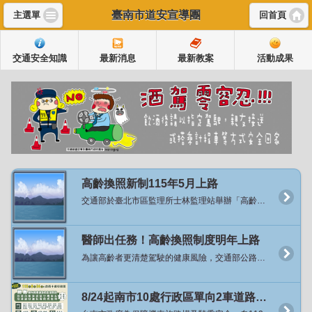
臺南市道安宣導團
主選單
回首頁
交通安全知識
最新消息
最新教案
活動成果
高齡換照新制115年5月上路
交通部於臺北市區監理所士林監理站舉辦「高齡換照新制代言人暨宣導影片發布記者會」，正式宣布將於115年5月起實施高齡換照新制，並邀請資深藝人沈文程先生擔任政策代言人，以親切溫暖的形象向社會傳遞一個重要訊息：「換照不是限制，而是安心的開始」。 交通部陳世凱部長於致詞時表示，臺灣正邁入超高齡社會，越來越多長輩持續開車、參與社會，因此「保障高齡駕駛安全」既是挑戰也是責任。這次換照新制並非剝奪權利，而是透過醫學評估、教育課程與貼心配套，讓長者能夠更長久、更安心地開車或騎車，同時讓家人們也放心。 為了讓社會各界更了解新制的推動背景及醫學依據，交通部在今年在6-8月間，積極走入民間，在全國20縣市，共計22處的廟口辦理「換照保平安」宣講，累積超過3千位長者們了解這項政策。接下來自11月中旬起，於全國辦理7場「高齡換照講座—醫師出任務」系列活動，邀請凱旋醫院黃敏偉副院長、台中榮總精神部侯伯勳主任等專業醫師，地點包括臺中、南投、新竹市、屏東、高雄及彰化等地。講座將以醫學角度說明高齡者身體機能退化對駕駛安全的影響、慢性病與藥物交互作用的潛在風險，並由監理人員現場解說115年新制內容，協助長者瞭解換照流程與注意事項。 陳世凱部長表示，根據交通部統計處與公路局的民調顯示有超過八成民眾支持高齡交通安全政策的這項作法，代表的不是限制，而是關心及愛。強調保障長輩的行動權益，是我們的優先目標與方向，「這項政策的推動，不是要取代長輩的選擇，而是提供更安心的選擇」。 本次新制推動的目的在於關懷高齡駕駛安全，而非限制長者開車權利。依新制規定：滿70歲長者，須通過體檢並完成安全教育課程後，即可換發駕照，有效期限至75歲；滿75歲長者，維持3年換照制度，除須通過體檢及安全教育課程外，並須通過認知功能測驗，方可換發有效3年的駕照。 陳部長提到，七十歲換照政策，從明年五月開始會有兩年緩衝期，超過七十歲的長者們，來到監理所站會提供換照服務，換照過程絕對不是禁止，也沒有考試，但有兩件很重要事情，第一個要讓醫生確定身體狀況，也就是要經過體檢部分，體格檢查是確認我們的硬體是沒有問題的；第二件事是提供免費交通安全教育課程的服務，提供這服務原因是大部分民眾考照年齡，大概是20歲左右，到了70歲時，已經過了50年，交通法規其實也已不一樣，甚至路上標誌、標線也都不太一樣，所以希望交通觀念也要更新。經過體檢代表硬體確認；上過教育課程跟危險感知體驗則表示軟體更新，才讓長者開車上路。 此外，為鼓勵長者依自身狀況主動調整交通方式並兼顧移動需求，交通部自115年1月起推出「主動繳回駕照高齡者TPASS乘車回饋措施」。凡70歲以上主動繳回駕照者，公路局將提供TPASS電子錢包乘車支出每月50%回饋金，每月上限1,500元，每人可申請一次，補助期間2年。該措施涵蓋公共運輸及計程車支出，協助長者有充分時間適應交通工具轉換並培養公共運輸使用習慣。 交通部也指出，為配合高齡換照政策推動，特別與代言人沈文程合作，於公園、登山步道入口等長者常活動地點辦理快閃宣導，傳達「沒有禁止長輩開車、而是多一份安全關懷」的理念，讓每位長輩都能安心開車、開得更久也更安全。 交通部進一步說明，未來也將持續透過「公共運輸發展計畫」協助地方政府強化路網與改善偏鄉交通，打造一個高齡者能自在移動、安心出行的交通環境。讓這項制度，不只是換照規定，更是一份對高齡者的敬重與支持。 交通部強調，高齡換照新制以「分級關懷、協助安全駕駛」為核心，兼顧長者安全與行動自由。期盼透過制度與宣導並行，打造更安全、友善的高齡交通環境。 新聞連結：https://168.motc.gov.tw/theme/news/post/2511121421285
醫師出任務！高齡換照制度明年上路
為讓高齡者更清楚駕駛的健康風險，交通部公路局特別於全國辦理7場「高齡換照講座：醫師出任務」，首場講座於11月24日在高雄市凱旋醫院舉行，現場有醫師說明高齡身體退化與交通安全、監理人員宣導高齡駕駛人換照新制，直接與民眾互動，過程溫馨熱鬧，接續場次將分別在臺中市、新竹市、南投縣、屏東縣、彰化縣及臺東縣舉行。 「醫師出任務」講座首場在高雄市登場，邀請凱旋醫院黃敏偉副院長擔任講師，從醫學的專業角度深入淺出講解高齡身體機能退化與交通安全的關係；並由高雄市區監理所人員解說高齡換照以分級關懷、協助安全駕駛的核心理念及高齡換照制度相關內容。活動過程並安排有獎徵答，與民眾親切互動、交流問題，民眾更直接瞭解高齡換照的精神與內容，也對身體退化與交通安全的關聯有更深刻體認。 黃敏偉副院長表示，我國社會快速高齡化，道路安全面臨嚴峻挑戰，115年起70歲以上駕駛要接受體檢與認知評估，政策目的不是限制行動，而是透過專業醫學評估及科學檢測，協助長輩安全用路，照顧長者的交通安全。 公路局表示，臺灣已邁入高齡社會，高齡換照新制將於115年5月正式實施，屆時駕駛人年滿70歲時需要辦理換照，通過體格檢查、免費安全教育課程及危險感知體驗後即可換發駕照，駕照效期至75歲；75歲以上長輩則維持每3年換照週期，高齡換照不是制度，而是一份關懷與陪伴，要 今天的「醫師出任務」講座，由醫師透過醫學角度與長輩面對面的交流，更是要幫助高齡者自我察覺身體機能以及感知退化對用路安全的影響。 公路局也提醒，高齡換照從115年5月起實施，年滿70歲以上的長者，請於收到監理所、站的通知再換照，不需要提前要求換照。 資料來源：公路局 新聞連結：https://168.motc.gov.tw/theme/news/post/2511281448347
8/24起南市10處行政區單向2車道路段開放機車行駛內側車道及不強制二段式左轉