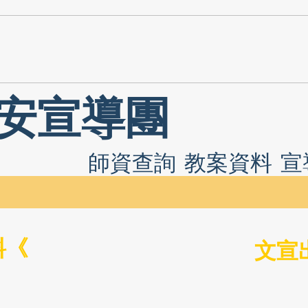
安宣導團
師資查詢
教案資料
宣
料《
文宣