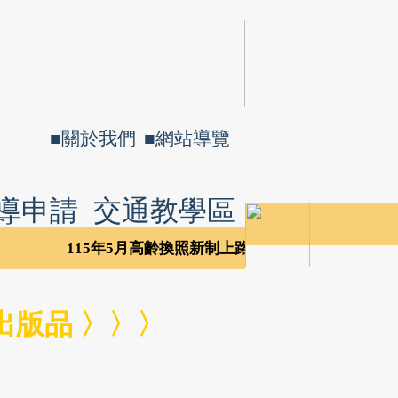
■
關於我們
■
網站導覽
導申請
交通教學區
115年5月高齡換照新制上路，請上交通部公路局
出版品 〉〉〉