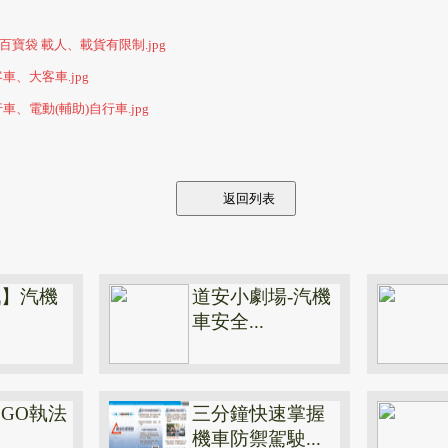
百寶袋 載人、載貨有限制.jpg
客車、大客車.jpg
行車、電動(輔助)自行車.jpg
返回列表
戲】汽機
道安小劇場-汽機
車安全...
GO執法
三分鐘快速掌握
機車防禦駕駛...