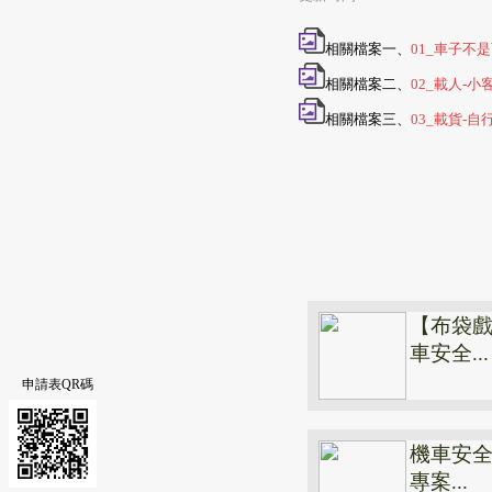
相關檔案一、
01_車子不是
相關檔案二、
02_載人-小
相關檔案三、
03_載貨-自
【布袋
車安全...
申請表QR碼
機車安全
專案...