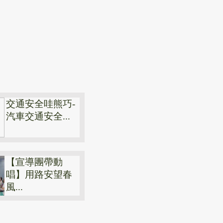
交通安全哇熊巧-
汽車交通安全...
【宣導團帶動
唱】用路安望春
風...