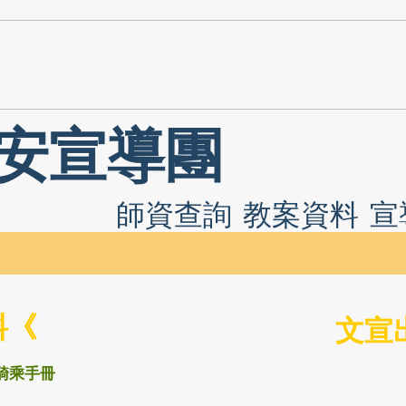
安宣導團
師資查詢
教案資料
宣
料《
文宣
騎乘手冊