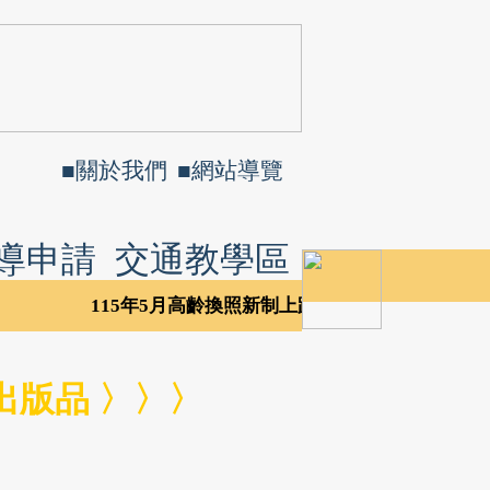
■
關於我們
■
網站導覽
導申請
交通教學區
115年5月高齡換照新制上路，請上交通部公路
出版品 〉〉〉