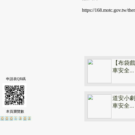
https://168.motc.gov.tw/th
【布袋
車安全...
申請表QR碼
道安小劇
車安全...
本頁瀏覽數