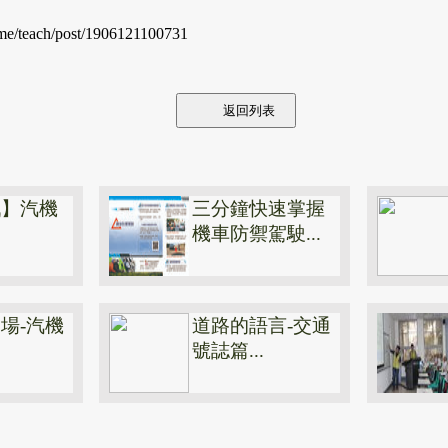
eme/teach/post/1906121100731
返回列表
戲】汽機
三分鐘快速掌握
機車防禦駕駛...
場-汽機
道路的語言-交通
號誌篇...