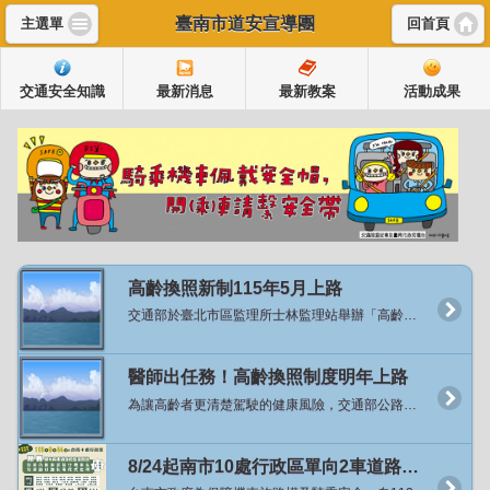
臺南市道安宣導團
主選單
回首頁
交通安全知識
最新消息
最新教案
活動成果
高齡換照新制115年5月上路
交通部於臺北市區監理所士林監理站舉辦「高齡換照新制代言人暨宣導影片發布記者會」，正式宣布將於115年5月起實施高齡換照新制，並邀請資深藝人沈文程先生擔任政策代言人，以親切溫暖的形象向社會傳遞一個重要訊息：「換照不是限制，而是安心的開始」。 交通部陳世凱部長於致詞時表示，臺灣正邁入超高齡社會，越來越多長輩持續開車、參與社會，因此「保障高齡駕駛安全」既是挑戰也是責任。這次換照新制並非剝奪權利，而是透過醫學評估、教育課程與貼心配套，讓長者能夠更長久、更安心地開車或騎車，同時讓家人們也放心。 為了讓社會各界更了解新制的推動背景及醫學依據，交通部在今年在6-8月間，積極走入民間，在全國20縣市，共計22處的廟口辦理「換照保平安」宣講，累積超過3千位長者們了解這項政策。接下來自11月中旬起，於全國辦理7場「高齡換照講座—醫師出任務」系列活動，邀請凱旋醫院黃敏偉副院長、台中榮總精神部侯伯勳主任等專業醫師，地點包括臺中、南投、新竹市、屏東、高雄及彰化等地。講座將以醫學角度說明高齡者身體機能退化對駕駛安全的影響、慢性病與藥物交互作用的潛在風險，並由監理人員現場解說115年新制內容，協助長者瞭解換照流程與注意事項。 陳世凱部長表示，根據交通部統計處與公路局的民調顯示有超過八成民眾支持高齡交通安全政策的這項作法，代表的不是限制，而是關心及愛。強調保障長輩的行動權益，是我們的優先目標與方向，「這項政策的推動，不是要取代長輩的選擇，而是提供更安心的選擇」。 本次新制推動的目的在於關懷高齡駕駛安全，而非限制長者開車權利。依新制規定：滿70歲長者，須通過體檢並完成安全教育課程後，即可換發駕照，有效期限至75歲；滿75歲長者，維持3年換照制度，除須通過體檢及安全教育課程外，並須通過認知功能測驗，方可換發有效3年的駕照。 陳部長提到，七十歲換照政策，從明年五月開始會有兩年緩衝期，超過七十歲的長者們，來到監理所站會提供換照服務，換照過程絕對不是禁止，也沒有考試，但有兩件很重要事情，第一個要讓醫生確定身體狀況，也就是要經過體檢部分，體格檢查是確認我們的硬體是沒有問題的；第二件事是提供免費交通安全教育課程的服務，提供這服務原因是大部分民眾考照年齡，大概是20歲左右，到了70歲時，已經過了50年，交通法規其實也已不一樣，甚至路上標誌、標線也都不太一樣，所以希望交通觀念也要更新。經過體檢代表硬體確認；上過教育課程跟危險感知體驗則表示軟體更新，才讓長者開車上路。 此外，為鼓勵長者依自身狀況主動調整交通方式並兼顧移動需求，交通部自115年1月起推出「主動繳回駕照高齡者TPASS乘車回饋措施」。凡70歲以上主動繳回駕照者，公路局將提供TPASS電子錢包乘車支出每月50%回饋金，每月上限1,500元，每人可申請一次，補助期間2年。該措施涵蓋公共運輸及計程車支出，協助長者有充分時間適應交通工具轉換並培養公共運輸使用習慣。 交通部也指出，為配合高齡換照政策推動，特別與代言人沈文程合作，於公園、登山步道入口等長者常活動地點辦理快閃宣導，傳達「沒有禁止長輩開車、而是多一份安全關懷」的理念，讓每位長輩都能安心開車、開得更久也更安全。 交通部進一步說明，未來也將持續透過「公共運輸發展計畫」協助地方政府強化路網與改善偏鄉交通，打造一個高齡者能自在移動、安心出行的交通環境。讓這項制度，不只是換照規定，更是一份對高齡者的敬重與支持。 交通部強調，高齡換照新制以「分級關懷、協助安全駕駛」為核心，兼顧長者安全與行動自由。期盼透過制度與宣導並行，打造更安全、友善的高齡交通環境。 新聞連結：https://168.motc.gov.tw/theme/news/post/2511121421285
醫師出任務！高齡換照制度明年上路
為讓高齡者更清楚駕駛的健康風險，交通部公路局特別於全國辦理7場「高齡換照講座：醫師出任務」，首場講座於11月24日在高雄市凱旋醫院舉行，現場有醫師說明高齡身體退化與交通安全、監理人員宣導高齡駕駛人換照新制，直接與民眾互動，過程溫馨熱鬧，接續場次將分別在臺中市、新竹市、南投縣、屏東縣、彰化縣及臺東縣舉行。 「醫師出任務」講座首場在高雄市登場，邀請凱旋醫院黃敏偉副院長擔任講師，從醫學的專業角度深入淺出講解高齡身體機能退化與交通安全的關係；並由高雄市區監理所人員解說高齡換照以分級關懷、協助安全駕駛的核心理念及高齡換照制度相關內容。活動過程並安排有獎徵答，與民眾親切互動、交流問題，民眾更直接瞭解高齡換照的精神與內容，也對身體退化與交通安全的關聯有更深刻體認。 黃敏偉副院長表示，我國社會快速高齡化，道路安全面臨嚴峻挑戰，115年起70歲以上駕駛要接受體檢與認知評估，政策目的不是限制行動，而是透過專業醫學評估及科學檢測，協助長輩安全用路，照顧長者的交通安全。 公路局表示，臺灣已邁入高齡社會，高齡換照新制將於115年5月正式實施，屆時駕駛人年滿70歲時需要辦理換照，通過體格檢查、免費安全教育課程及危險感知體驗後即可換發駕照，駕照效期至75歲；75歲以上長輩則維持每3年換照週期，高齡換照不是制度，而是一份關懷與陪伴，要 今天的「醫師出任務」講座，由醫師透過醫學角度與長輩面對面的交流，更是要幫助高齡者自我察覺身體機能以及感知退化對用路安全的影響。 公路局也提醒，高齡換照從115年5月起實施，年滿70歲以上的長者，請於收到監理所、站的通知再換照，不需要提前要求換照。 資料來源：公路局 新聞連結：https://168.motc.gov.tw/theme/news/post/2511281448347
8/24起南市10處行政區單向2車道路段開放機車行駛內側車道及不強制二段式左轉