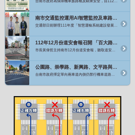
台南市政府為保障機車族路權及騎乘安全，自112年10月起針對單向2車道路型內側仍禁行機車道路展開專案檢討，迄今已將16條路段原有禁行機慢車標字刨除並移除兩段式左轉牌面，讓機車可以騎乘內側車道並依需求選擇左轉方式，經分析開放路段的交通事故並未明顯增加，且用路人普遍反映良好，為利道路行車管制的一致性及用路人易於辨識，針對目前已開放的10處行政區(原六區加永康區、仁德區、歸仁區與關廟區)內所有單向兩車道路段，自8月24日起將一次性全面開放，同時也保留原機車二段式左轉待轉區。 交通局局長王銘德指出，從去年10月起逐步推動開放單向2車道機車行駛內側車道及取消強制機車二段式左轉的試辦計畫，已實施的16條路段總長32.4公里共計384個路口，因開放路段長度與路口已達一定數量，各種路段型態、路口管制方式、特殊路口等均已有涵蓋，且經過相關成效評估，整體而言單向2車道路型內側車道開放機車騎乘、路口直接左轉並未明顯增加道路行車風險。 局長王銘德表示，市長黃偉哲在道安會報指示該專案檢討如評估無增加交通安全疑慮時應加速、擴大來做開放，交通局檢討已開放的10處行政區目前剩36條道路尚未開放，將自8月24日起全面開放，交通局將提前兩周派工移除36條路段上的強制機車兩段式左轉標誌，並增設相關指示牌面，從24日凌晨開始機車即可行駛上述道路內側車道，並於路口選擇於內側車道直接左轉或於外側車道進行二段式左轉，禁行機慢車標字預計113年底前完成刨除，標字未完全刨除前警察局亦將配合在開放路段不舉發違規行駛禁行機慢車道。 局長王銘德表示，檢討本市其它行政區尚有15區共27條路段仍屬單向2車道路型且內側禁行機車、管制路口應二段式左轉，考量路段分散且交通特性(如整體車流量、運具使用年齡等)與都會區略有差異，將再持續與地方溝通後續推動辦理方式。 交通管制科科長方川和表示，上述10行政區內除市府主管道路外尚有公路局及工業園區權管道路，永康區台20線的中山南、北路公路局新化工務段刻正辦理路面更新及標線重繪，將併入本次36條路段內同步於8月24日起開放，另工業園區道路權管單位原則上同意配合市府政策，惟涉及工程經費等因素無法配合於8月24日同步開放，交通局將再與各路權單位溝通後續推動時程，因此交通局特別提醒用路人行經台南產業園區(科工區)、新吉工業區、永康科技工業園區、安平工業區等4處園區內道路仍應遵循道路上實際交通設施之管制方式來騎乘與左轉彎。 各工業園區權管道路範圍內屬單向2車道路段： 台南產業園區(科工區)：科技五路、工業二路、工業五路、工業六路。 新吉工業區：新吉一路、新吉二路、新吉三路、新吉五路、新吉六路、安新一路、安新二路、安新三路、安新五路、安新六路。 永康科技工業園區：永科環路、永科東路、永科五路。 安平工業區：新平路、新樂路、新信路。
南市交通監控運用AI智慧監控及車路聯網應用系統成果獲肯定 榮獲「智慧運輸系統建設發展計畫」評鑑佳作及2023雲端物聯網創新獎「優良應用獎」雙獎
交通部日前辦理111年度「智慧運輸系統建設發展計畫」評鑑，市府交通局辦理「111年度AI影像辨識之智慧交通管理系統」獲頒評鑑佳作；又台灣雲端物聯網產業協會之2023雲端物聯網創新獎，交通局辦理「臺南市緊急車輛優先號誌計畫」亦獲得「優良應用獎」之肯定。今（2）日在市政會議上由局長王銘德獻雙獎，市長黃偉哲讚揚交通局團隊創新傑出的表現，勉勵交通局持續運用智慧科技管理交通政策，以打造舒適的交通環境。 市長黃偉哲表示，為提供市民出行的便利，降低因道路壅塞帶來的不適，並提升緊急救護的效率，交通局在112年於安定交流道周邊市道178線、大灣交流道周邊小東路與復興路路段施行AI智慧車流辨識及號誌管理策略，完成智慧動態號誌系統建置；並於成大醫院至奇美醫院間路段、安南醫院周邊建置緊急車輛優先號誌，讓救護車優先安全通過路口。交通局積極以創新智慧科技來管理交通問題，期藉由科技方法改善道路壅塞問題，提升道路服務水準，增進救援效率。 交通局局長王銘德表示，為提升本市交通智慧管理效率，交通局導入AI影像辨識技術應用於交通管理，透過設置智慧動態號誌系統，即時判讀壅塞路段與方向，自動調整交通號誌時制，112年度於安定、大灣交流道周邊建置後，平均可節省用路人5%~9%的旅行時間；交通局更建置了國內最大的車輛優先號誌系統，建置了31處緊急車輛優先號誌路口，透過路口及車上設備間感應觸發，讓路口號誌得以變換燈號以利緊急救護車輛通行，平均救護車每趟次旅行時間可減少40秒，有效提升黃金救援時間。 交通局表示，透過「AI影像辨識智慧交通管理系統」之智慧化交通管理策略將可改善壅塞問題，並提升道路使用效率與安全性，113年度將規劃於永康、仁德交流道周邊進行智慧號誌建置計畫，未來也將持續把AI車流辨識和智慧動態號誌推廣到其他適合實施路段，以創造一個智慧、便捷、綠能的宜居城市。
112年12月份道安會報召開 「百大路口安全行動」工程達標 黃市長期勉道安團隊再接再厲
市長黃偉哲主持南市12月份道安會報，聽取道安團隊各小組工作報告，根據市府警察局統計11月份A1交通事故，相較去年同期大幅減少16人，顯示事故已獲得控制，肯定道安團隊的努力，對緊接而來的聖誕與跨年活動，台南市將湧進大量人車潮，也特別指示應作好各項交通疏導措施，讓出遊民眾有安全的用路環境。 局長王銘德表示，市長黃偉哲非常重視各項交通安全工作推動，每月均親自主持道安會報並指示研擬改善對策，本市對行人路權極為重視，在市長黃偉哲支持下，今年5月以「人本交通」為出發點所推動的「百大路口安全行動」，在本市道安團隊齊心協力下，相關工程改善已提前達標全數完成。經統計完成「行人專用時相」100處、「行人號誌時相早開」300處、「標線型人行道」30處、「行人庇護島」19處、「行穿線退縮」39處，許多項目更超出改善目標數量。 此外，交通部針對行人安全改善重要指標「行人專用時相及早開時相」，本市接連數月皆為全國增加最多，亦深獲交通部肯定。惟良好的道路工程改善也需搭配民眾良好的用路習慣，後續也將持續追蹤改善後路口行人事故率，並做滾動式檢討。 交通局呼籲市民朋友，行人通過道路時務必行走行人穿越道並遵守號誌，並禮讓行動較緩慢的年長者優先通行。汽機車行經路口時應減速慢行，並保持隨時可煞停車速，以避免橫向人車未減速衝出無法即時因應發生事故。違規的用路行為是發生交通事故的主要原因，遵守交通規則從用路不違規開始，守護自己也是保護他人用路安全。
公園路、崇學路、新興路、文平路與安和路試辦內側取消禁行機車與不強制兩段式左轉
台南市政府擇定單向兩車道內側仍禁行機車道路，試辦不強制機車二段左轉績效良好，將再擴大試辦路段，於30日起在公園路、崇學路、新興路、文平路、安和路擴大實施試辦取消內側車道禁行機車、及不強制機車二段左轉，交通局呼籲用路人提高防禦駕駛觀念，確保行車安全。 交通局局長王銘德表示，市長黃偉哲相當重視交通平權相關相關議題，指示應定期追蹤試辦不強制機車二段式左轉成效，如成效良好即應擴大試辦路段與範圍，逐步改善機車合理道路行駛環境。 局長王銘德指出，首先試辦中正路、府前路取消內側車道禁行機車、及不強制機車二段式左轉，依據首月事故數據分析結果，發現交通肇事死傷事故件數計29件，與去年同期40件比較減少27%、與去年每月平均39.1件比較減少25.8%。其中機車涉入的事故件數計28件，與去年同期36件比較減少22%、與去年每月平均35.6件比較減少21.3%。另外肇事原因涉及機車直接左轉的事故件數為2件，肇事原因則都是因為機車在最外側車道直接左轉(俗稱鬼切)。 交通局表示，為擴大蒐集不同行政區試辦數據及兼顧標線調整施工能量，擬分批逐步擴大試辦，其中，日前已將永康區大灣路、富強路一段納入試辦路段，12月30日起將再針對北區、東區、南區、安平區及安南區單向兩車道路段各擇1條。新增試辦路段將包括北區公園路(湯德章公園-公園路1092巷)、東區崇學路(東門路-崇明路)、南區新興路(新興路533巷-新興東路)、安平區文平路(慶平路-健康路)及安南區安和路四、五段(安和路四段538巷-北安路口)，道路總長度達8.2公里共計113處路口，其中號誌化路口數60處、非號誌化路口數53處。試辦措施亦為取消內側車道禁行機車及路口不強制兩段左轉，並同時保留原兩段式左轉待轉區，以供習慣兩段式左轉的駕駛人繼續使用。 試辦期預計自112年12月30日(六)起，交通局將提前3日先派工移除上述路口強制機車兩段式左轉標誌及增設相關指示牌面，該日凌晨起機車即可行駛於上述道路內側車道，並於路口可選擇於內側車道直接左轉或於外側車道進行兩段式左轉。另因陸續刨除路面上超過240組禁行機慢車標字約需2個月工期，故於試辦期開始至路面標字完全刨除前，警察局亦將配合於前述試辦路段不舉發違規行駛禁行機慢車道。 本次試辦路段基本資料如下：北區公園路為標線分隔路型，沿線長度3.2公里共43處路口，其中21處號誌化路口、22處非號誌化路口；東區崇學路為標線分隔路型，沿線長度0.95公里共20處路口，其中8處號誌化路口、12處非號誌化路口；南區新興路為標線分隔路型，沿線長度1.3公里共21處路口，其中9處號誌化路口、12處非號誌化路口；安平區文平路為中央分隔島路型，沿線長度1.6公里共18處路口，其中13處號誌化路口、5處非號誌化路口；安南區安和路四、五段為標線分隔路型，沿線長度1.15公里共11處路口，其中9處號誌化路口、2處非號誌化路口。 另南區新興路在中華西路至新興路533巷間為單向3車道最內側車道禁行機車路型，暫不在這次開放路段範圍內，為了避免銜接路段機車誤駛至最內側禁行機車車道，交通局將研議重新調整車道配置新增附加式左轉專用車道，俟路型調整後再開放機車行駛內側車道及利用左轉車道及左轉時相左轉，以提升機車左轉安全性。車道標線尚未完成調整前，請機車駕駛人注意變換車道勿違規駛入禁行機車車道。 交通局提醒用路人，試辦期間逐步開放路段請汽、機車駕駛人應特別注意用路行為的改變，內側車道汽車切勿有逼車等影響機車駕駛人行車安全之行為；機車則在變換車道前應提早使用方向燈並注意後方來車，選擇要在路口直接左轉的騎士應提前變換到內側車道再左轉，選擇維持兩段式左轉的騎士仍可行駛於外側車道進入待轉區待轉。交通局於試辦期間也將密切監控各路段車流狀況，並持續定期分析試辦路段總事故與機車事故變化、路口左轉事故變化等指標，以作為後續推動之參考依據。市府道安團隊亦將持續加強宣導左轉時安全駕駛行為，俾利駕駛人了解正確用路觀念。