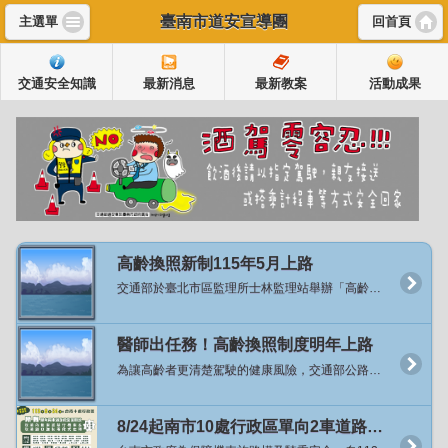
臺南市道安宣導團
主選單
回首頁
交通安全知識
最新消息
最新教案
活動成果
高齡換照新制115年5月上路
交通部於臺北市區監理所士林監理站舉辦「高齡換照新制代言人暨宣導影片發布記者會」，正式宣布將於115年5月起實施高齡換照新制，並邀請資深藝人沈文程先生擔任政策代言人，以親切溫暖的形象向社會傳遞一個重要訊息：「換照不是限制，而是安心的開始」。 交通部陳世凱部長於致詞時表示，臺灣正邁入超高齡社會，越來越多長輩持續開車、參與社會，因此「保障高齡駕駛安全」既是挑戰也是責任。這次換照新制並非剝奪權利，而是透過醫學評估、教育課程與貼心配套，讓長者能夠更長久、更安心地開車或騎車，同時讓家人們也放心。 為了讓社會各界更了解新制的推動背景及醫學依據，交通部在今年在6-8月間，積極走入民間，在全國20縣市，共計22處的廟口辦理「換照保平安」宣講，累積超過3千位長者們了解這項政策。接下來自11月中旬起，於全國辦理7場「高齡換照講座—醫師出任務」系列活動，邀請凱旋醫院黃敏偉副院長、台中榮總精神部侯伯勳主任等專業醫師，地點包括臺中、南投、新竹市、屏東、高雄及彰化等地。講座將以醫學角度說明高齡者身體機能退化對駕駛安全的影響、慢性病與藥物交互作用的潛在風險，並由監理人員現場解說115年新制內容，協助長者瞭解換照流程與注意事項。 陳世凱部長表示，根據交通部統計處與公路局的民調顯示有超過八成民眾支持高齡交通安全政策的這項作法，代表的不是限制，而是關心及愛。強調保障長輩的行動權益，是我們的優先目標與方向，「這項政策的推動，不是要取代長輩的選擇，而是提供更安心的選擇」。 本次新制推動的目的在於關懷高齡駕駛安全，而非限制長者開車權利。依新制規定：滿70歲長者，須通過體檢並完成安全教育課程後，即可換發駕照，有效期限至75歲；滿75歲長者，維持3年換照制度，除須通過體檢及安全教育課程外，並須通過認知功能測驗，方可換發有效3年的駕照。 陳部長提到，七十歲換照政策，從明年五月開始會有兩年緩衝期，超過七十歲的長者們，來到監理所站會提供換照服務，換照過程絕對不是禁止，也沒有考試，但有兩件很重要事情，第一個要讓醫生確定身體狀況，也就是要經過體檢部分，體格檢查是確認我們的硬體是沒有問題的；第二件事是提供免費交通安全教育課程的服務，提供這服務原因是大部分民眾考照年齡，大概是20歲左右，到了70歲時，已經過了50年，交通法規其實也已不一樣，甚至路上標誌、標線也都不太一樣，所以希望交通觀念也要更新。經過體檢代表硬體確認；上過教育課程跟危險感知體驗則表示軟體更新，才讓長者開車上路。 此外，為鼓勵長者依自身狀況主動調整交通方式並兼顧移動需求，交通部自115年1月起推出「主動繳回駕照高齡者TPASS乘車回饋措施」。凡70歲以上主動繳回駕照者，公路局將提供TPASS電子錢包乘車支出每月50%回饋金，每月上限1,500元，每人可申請一次，補助期間2年。該措施涵蓋公共運輸及計程車支出，協助長者有充分時間適應交通工具轉換並培養公共運輸使用習慣。 交通部也指出，為配合高齡換照政策推動，特別與代言人沈文程合作，於公園、登山步道入口等長者常活動地點辦理快閃宣導，傳達「沒有禁止長輩開車、而是多一份安全關懷」的理念，讓每位長輩都能安心開車、開得更久也更安全。 交通部進一步說明，未來也將持續透過「公共運輸發展計畫」協助地方政府強化路網與改善偏鄉交通，打造一個高齡者能自在移動、安心出行的交通環境。讓這項制度，不只是換照規定，更是一份對高齡者的敬重與支持。 交通部強調，高齡換照新制以「分級關懷、協助安全駕駛」為核心，兼顧長者安全與行動自由。期盼透過制度與宣導並行，打造更安全、友善的高齡交通環境。 新聞連結：https://168.motc.gov.tw/theme/news/post/2511121421285
醫師出任務！高齡換照制度明年上路
為讓高齡者更清楚駕駛的健康風險，交通部公路局特別於全國辦理7場「高齡換照講座：醫師出任務」，首場講座於11月24日在高雄市凱旋醫院舉行，現場有醫師說明高齡身體退化與交通安全、監理人員宣導高齡駕駛人換照新制，直接與民眾互動，過程溫馨熱鬧，接續場次將分別在臺中市、新竹市、南投縣、屏東縣、彰化縣及臺東縣舉行。 「醫師出任務」講座首場在高雄市登場，邀請凱旋醫院黃敏偉副院長擔任講師，從醫學的專業角度深入淺出講解高齡身體機能退化與交通安全的關係；並由高雄市區監理所人員解說高齡換照以分級關懷、協助安全駕駛的核心理念及高齡換照制度相關內容。活動過程並安排有獎徵答，與民眾親切互動、交流問題，民眾更直接瞭解高齡換照的精神與內容，也對身體退化與交通安全的關聯有更深刻體認。 黃敏偉副院長表示，我國社會快速高齡化，道路安全面臨嚴峻挑戰，115年起70歲以上駕駛要接受體檢與認知評估，政策目的不是限制行動，而是透過專業醫學評估及科學檢測，協助長輩安全用路，照顧長者的交通安全。 公路局表示，臺灣已邁入高齡社會，高齡換照新制將於115年5月正式實施，屆時駕駛人年滿70歲時需要辦理換照，通過體格檢查、免費安全教育課程及危險感知體驗後即可換發駕照，駕照效期至75歲；75歲以上長輩則維持每3年換照週期，高齡換照不是制度，而是一份關懷與陪伴，要 今天的「醫師出任務」講座，由醫師透過醫學角度與長輩面對面的交流，更是要幫助高齡者自我察覺身體機能以及感知退化對用路安全的影響。 公路局也提醒，高齡換照從115年5月起實施，年滿70歲以上的長者，請於收到監理所、站的通知再換照，不需要提前要求換照。 資料來源：公路局 新聞連結：https://168.motc.gov.tw/theme/news/post/2511281448347
8/24起南市10處行政區單向2車道路段開放機車行駛內側車道及不強制二段式左轉