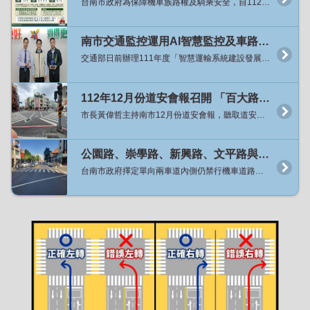
台南市政府為保障機車族路權及騎乘安全，自112年10月起針對單向2車道路型內側仍禁行機車道路展開專案檢討，迄今已將16條路段原有禁行機慢車標字刨除並移除兩段式左轉牌面，讓機車可以騎乘內側車道並依需求選擇左轉方式，經分析開放路段的交通事故並未明顯增加，且用路人普遍反映良好，為利道路行車管制的一致性及用路人易於辨識，針對目前已開放的10處行政區(原六區加永康區、仁德區、歸仁區與關廟區)內所有單向兩車道路段，自8月24日起將一次性全面開放，同時也保留原機車二段式左轉待轉區。 交通局局長王銘德指出，從去年10月起逐步推動開放單向2車道機車行駛內側車道及取消強制機車二段式左轉的試辦計畫，已實施的16條路段總長32.4公里共計384個路口，因開放路段長度與路口已達一定數量，各種路段型態、路口管制方式、特殊路口等均已有涵蓋，且經過相關成效評估，整體而言單向2車道路型內側車道開放機車騎乘、路口直接左轉並未明顯增加道路行車風險。 局長王銘德表示，市長黃偉哲在道安會報指示該專案檢討如評估無增加交通安全疑慮時應加速、擴大來做開放，交通局檢討已開放的10處行政區目前剩36條道路尚未開放，將自8月24日起全面開放，交通局將提前兩周派工移除36條路段上的強制機車兩段式左轉標誌，並增設相關指示牌面，從24日凌晨開始機車即可行駛上述道路內側車道，並於路口選擇於內側車道直接左轉或於外側車道進行二段式左轉，禁行機慢車標字預計113年底前完成刨除，標字未完全刨除前警察局亦將配合在開放路段不舉發違規行駛禁行機慢車道。 局長王銘德表示，檢討本市其它行政區尚有15區共27條路段仍屬單向2車道路型且內側禁行機車、管制路口應二段式左轉，考量路段分散且交通特性(如整體車流量、運具使用年齡等)與都會區略有差異，將再持續與地方溝通後續推動辦理方式。 交通管制科科長方川和表示，上述10行政區內除市府主管道路外尚有公路局及工業園區權管道路，永康區台20線的中山南、北路公路局新化工務段刻正辦理路面更新及標線重繪，將併入本次36條路段內同步於8月24日起開放，另工業園區道路權管單位原則上同意配合市府政策，惟涉及工程經費等因素無法配合於8月24日同步開放，交通局將再與各路權單位溝通後續推動時程，因此交通局特別提醒用路人行經台南產業園區(科工區)、新吉工業區、永康科技工業園區、安平工業區等4處園區內道路仍應遵循道路上實際交通設施之管制方式來騎乘與左轉彎。 各工業園區權管道路範圍內屬單向2車道路段： 台南產業園區(科工區)：科技五路、工業二路、工業五路、工業六路。 新吉工業區：新吉一路、新吉二路、新吉三路、新吉五路、新吉六路、安新一路、安新二路、安新三路、安新五路、安新六路。 永康科技工業園區：永科環路、永科東路、永科五路。 安平工業區：新平路、新樂路、新信路。
南市交通監控運用AI智慧監控及車路聯網應用系統成果獲肯定 榮獲「智慧運輸系統建設發展計畫」評鑑佳作及2023雲端物聯網創新獎「優良應用獎」雙獎
交通部日前辦理111年度「智慧運輸系統建設發展計畫」評鑑，市府交通局辦理「111年度AI影像辨識之智慧交通管理系統」獲頒評鑑佳作；又台灣雲端物聯網產業協會之2023雲端物聯網創新獎，交通局辦理「臺南市緊急車輛優先號誌計畫」亦獲得「優良應用獎」之肯定。今（2）日在市政會議上由局長王銘德獻雙獎，市長黃偉哲讚揚交通局團隊創新傑出的表現，勉勵交通局持續運用智慧科技管理交通政策，以打造舒適的交通環境。 市長黃偉哲表示，為提供市民出行的便利，降低因道路壅塞帶來的不適，並提升緊急救護的效率，交通局在112年於安定交流道周邊市道178線、大灣交流道周邊小東路與復興路路段施行AI智慧車流辨識及號誌管理策略，完成智慧動態號誌系統建置；並於成大醫院至奇美醫院間路段、安南醫院周邊建置緊急車輛優先號誌，讓救護車優先安全通過路口。交通局積極以創新智慧科技來管理交通問題，期藉由科技方法改善道路壅塞問題，提升道路服務水準，增進救援效率。 交通局局長王銘德表示，為提升本市交通智慧管理效率，交通局導入AI影像辨識技術應用於交通管理，透過設置智慧動態號誌系統，即時判讀壅塞路段與方向，自動調整交通號誌時制，112年度於安定、大灣交流道周邊建置後，平均可節省用路人5%~9%的旅行時間；交通局更建置了國內最大的車輛優先號誌系統，建置了31處緊急車輛優先號誌路口，透過路口及車上設備間感應觸發，讓路口號誌得以變換燈號以利緊急救護車輛通行，平均救護車每趟次旅行時間可減少40秒，有效提升黃金救援時間。 交通局表示，透過「AI影像辨識智慧交通管理系統」之智慧化交通管理策略將可改善壅塞問題，並提升道路使用效率與安全性，113年度將規劃於永康、仁德交流道周邊進行智慧號誌建置計畫，未來也將持續把AI車流辨識和智慧動態號誌推廣到其他適合實施路段，以創造一個智慧、便捷、綠能的宜居城市。
112年12月份道安會報召開 「百大路口安全行動」工程達標 黃市長期勉道安團隊再接再厲
市長黃偉哲主持南市12月份道安會報，聽取道安團隊各小組工作報告，根據市府警察局統計11月份A1交通事故，相較去年同期大幅減少16人，顯示事故已獲得控制，肯定道安團隊的努力，對緊接而來的聖誕與跨年活動，台南市將湧進大量人車潮，也特別指示應作好各項交通疏導措施，讓出遊民眾有安全的用路環境。 局長王銘德表示，市長黃偉哲非常重視各項交通安全工作推動，每月均親自主持道安會報並指示研擬改善對策，本市對行人路權極為重視，在市長黃偉哲支持下，今年5月以「人本交通」為出發點所推動的「百大路口安全行動」，在本市道安團隊齊心協力下，相關工程改善已提前達標全數完成。經統計完成「行人專用時相」100處、「行人號誌時相早開」300處、「標線型人行道」30處、「行人庇護島」19處、「行穿線退縮」39處，許多項目更超出改善目標數量。 此外，交通部針對行人安全改善重要指標「行人專用時相及早開時相」，本市接連數月皆為全國增加最多，亦深獲交通部肯定。惟良好的道路工程改善也需搭配民眾良好的用路習慣，後續也將持續追蹤改善後路口行人事故率，並做滾動式檢討。 交通局呼籲市民朋友，行人通過道路時務必行走行人穿越道並遵守號誌，並禮讓行動較緩慢的年長者優先通行。汽機車行經路口時應減速慢行，並保持隨時可煞停車速，以避免橫向人車未減速衝出無法即時因應發生事故。違規的用路行為是發生交通事故的主要原因，遵守交通規則從用路不違規開始，守護自己也是保護他人用路安全。
公園路、崇學路、新興路、文平路與安和路試辦內側取消禁行機車與不強制兩段式左轉
台南市政府擇定單向兩車道內側仍禁行機車道路，試辦不強制機車二段左轉績效良好，將再擴大試辦路段，於30日起在公園路、崇學路、新興路、文平路、安和路擴大實施試辦取消內側車道禁行機車、及不強制機車二段左轉，交通局呼籲用路人提高防禦駕駛觀念，確保行車安全。 交通局局長王銘德表示，市長黃偉哲相當重視交通平權相關相關議題，指示應定期追蹤試辦不強制機車二段式左轉成效，如成效良好即應擴大試辦路段與範圍，逐步改善機車合理道路行駛環境。 局長王銘德指出，首先試辦中正路、府前路取消內側車道禁行機車、及不強制機車二段式左轉，依據首月事故數據分析結果，發現交通肇事死傷事故件數計29件，與去年同期40件比較減少27%、與去年每月平均39.1件比較減少25.8%。其中機車涉入的事故件數計28件，與去年同期36件比較減少22%、與去年每月平均35.6件比較減少21.3%。另外肇事原因涉及機車直接左轉的事故件數為2件，肇事原因則都是因為機車在最外側車道直接左轉(俗稱鬼切)。 交通局表示，為擴大蒐集不同行政區試辦數據及兼顧標線調整施工能量，擬分批逐步擴大試辦，其中，日前已將永康區大灣路、富強路一段納入試辦路段，12月30日起將再針對北區、東區、南區、安平區及安南區單向兩車道路段各擇1條。新增試辦路段將包括北區公園路(湯德章公園-公園路1092巷)、東區崇學路(東門路-崇明路)、南區新興路(新興路533巷-新興東路)、安平區文平路(慶平路-健康路)及安南區安和路四、五段(安和路四段538巷-北安路口)，道路總長度達8.2公里共計113處路口，其中號誌化路口數60處、非號誌化路口數53處。試辦措施亦為取消內側車道禁行機車及路口不強制兩段左轉，並同時保留原兩段式左轉待轉區，以供習慣兩段式左轉的駕駛人繼續使用。 試辦期預計自112年12月30日(六)起，交通局將提前3日先派工移除上述路口強制機車兩段式左轉標誌及增設相關指示牌面，該日凌晨起機車即可行駛於上述道路內側車道，並於路口可選擇於內側車道直接左轉或於外側車道進行兩段式左轉。另因陸續刨除路面上超過240組禁行機慢車標字約需2個月工期，故於試辦期開始至路面標字完全刨除前，警察局亦將配合於前述試辦路段不舉發違規行駛禁行機慢車道。 本次試辦路段基本資料如下：北區公園路為標線分隔路型，沿線長度3.2公里共43處路口，其中21處號誌化路口、22處非號誌化路口；東區崇學路為標線分隔路型，沿線長度0.95公里共20處路口，其中8處號誌化路口、12處非號誌化路口；南區新興路為標線分隔路型，沿線長度1.3公里共21處路口，其中9處號誌化路口、12處非號誌化路口；安平區文平路為中央分隔島路型，沿線長度1.6公里共18處路口，其中13處號誌化路口、5處非號誌化路口；安南區安和路四、五段為標線分隔路型，沿線長度1.15公里共11處路口，其中9處號誌化路口、2處非號誌化路口。 另南區新興路在中華西路至新興路533巷間為單向3車道最內側車道禁行機車路型，暫不在這次開放路段範圍內，為了避免銜接路段機車誤駛至最內側禁行機車車道，交通局將研議重新調整車道配置新增附加式左轉專用車道，俟路型調整後再開放機車行駛內側車道及利用左轉車道及左轉時相左轉，以提升機車左轉安全性。車道標線尚未完成調整前，請機車駕駛人注意變換車道勿違規駛入禁行機車車道。 交通局提醒用路人，試辦期間逐步開放路段請汽、機車駕駛人應特別注意用路行為的改變，內側車道汽車切勿有逼車等影響機車駕駛人行車安全之行為；機車則在變換車道前應提早使用方向燈並注意後方來車，選擇要在路口直接左轉的騎士應提前變換到內側車道再左轉，選擇維持兩段式左轉的騎士仍可行駛於外側車道進入待轉區待轉。交通局於試辦期間也將密切監控各路段車流狀況，並持續定期分析試辦路段總事故與機車事故變化、路口左轉事故變化等指標，以作為後續推動之參考依據。市府道安團隊亦將持續加強宣導左轉時安全駕駛行為，俾利駕駛人了解正確用路觀念。