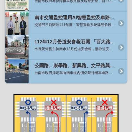
台南市政府為保障機車族路權及騎乘安全，自112年10月起針對單向2車道路型內側仍禁行機車道路展開專案檢討，迄今已將16條路段原有禁行機慢車標字刨除並移除兩段式左轉牌面，讓機車可以騎乘內側車道並依需求選擇左轉方式，經分析開放路段的交通事故並未明顯增加，且用路人普遍反映良好，為利道路行車管制的一致性及用路人易於辨識，針對目前已開放的10處行政區(原六區加永康區、仁德區、歸仁區與關廟區)內所有單向兩車道路段，自8月24日起將一次性全面開放，同時也保留原機車二段式左轉待轉區。 交通局局長王銘德指出，從去年10月起逐步推動開放單向2車道機車行駛內側車道及取消強制機車二段式左轉的試辦計畫，已實施的16條路段總長32.4公里共計384個路口，因開放路段長度與路口已達一定數量，各種路段型態、路口管制方式、特殊路口等均已有涵蓋，且經過相關成效評估，整體而言單向2車道路型內側車道開放機車騎乘、路口直接左轉並未明顯增加道路行車風險。 局長王銘德表示，市長黃偉哲在道安會報指示該專案檢討如評估無增加交通安全疑慮時應加速、擴大來做開放，交通局檢討已開放的10處行政區目前剩36條道路尚未開放，將自8月24日起全面開放，交通局將提前兩周派工移除36條路段上的強制機車兩段式左轉標誌，並增設相關指示牌面，從24日凌晨開始機車即可行駛上述道路內側車道，並於路口選擇於內側車道直接左轉或於外側車道進行二段式左轉，禁行機慢車標字預計113年底前完成刨除，標字未完全刨除前警察局亦將配合在開放路段不舉發違規行駛禁行機慢車道。 局長王銘德表示，檢討本市其它行政區尚有15區共27條路段仍屬單向2車道路型且內側禁行機車、管制路口應二段式左轉，考量路段分散且交通特性(如整體車流量、運具使用年齡等)與都會區略有差異，將再持續與地方溝通後續推動辦理方式。 交通管制科科長方川和表示，上述10行政區內除市府主管道路外尚有公路局及工業園區權管道路，永康區台20線的中山南、北路公路局新化工務段刻正辦理路面更新及標線重繪，將併入本次36條路段內同步於8月24日起開放，另工業園區道路權管單位原則上同意配合市府政策，惟涉及工程經費等因素無法配合於8月24日同步開放，交通局將再與各路權單位溝通後續推動時程，因此交通局特別提醒用路人行經台南產業園區(科工區)、新吉工業區、永康科技工業園區、安平工業區等4處園區內道路仍應遵循道路上實際交通設施之管制方式來騎乘與左轉彎。 各工業園區權管道路範圍內屬單向2車道路段： 台南產業園區(科工區)：科技五路、工業二路、工業五路、工業六路。 新吉工業區：新吉一路、新吉二路、新吉三路、新吉五路、新吉六路、安新一路、安新二路、安新三路、安新五路、安新六路。 永康科技工業園區：永科環路、永科東路、永科五路。 安平工業區：新平路、新樂路、新信路。
南市交通監控運用AI智慧監控及車路聯網應用系統成果獲肯定 榮獲「智慧運輸系統建設發展計畫」評鑑佳作及2023雲端物聯網創新獎「優良應用獎」雙獎
交通部日前辦理111年度「智慧運輸系統建設發展計畫」評鑑，市府交通局辦理「111年度AI影像辨識之智慧交通管理系統」獲頒評鑑佳作；又台灣雲端物聯網產業協會之2023雲端物聯網創新獎，交通局辦理「臺南市緊急車輛優先號誌計畫」亦獲得「優良應用獎」之肯定。今（2）日在市政會議上由局長王銘德獻雙獎，市長黃偉哲讚揚交通局團隊創新傑出的表現，勉勵交通局持續運用智慧科技管理交通政策，以打造舒適的交通環境。 市長黃偉哲表示，為提供市民出行的便利，降低因道路壅塞帶來的不適，並提升緊急救護的效率，交通局在112年於安定交流道周邊市道178線、大灣交流道周邊小東路與復興路路段施行AI智慧車流辨識及號誌管理策略，完成智慧動態號誌系統建置；並於成大醫院至奇美醫院間路段、安南醫院周邊建置緊急車輛優先號誌，讓救護車優先安全通過路口。交通局積極以創新智慧科技來管理交通問題，期藉由科技方法改善道路壅塞問題，提升道路服務水準，增進救援效率。 交通局局長王銘德表示，為提升本市交通智慧管理效率，交通局導入AI影像辨識技術應用於交通管理，透過設置智慧動態號誌系統，即時判讀壅塞路段與方向，自動調整交通號誌時制，112年度於安定、大灣交流道周邊建置後，平均可節省用路人5%~9%的旅行時間；交通局更建置了國內最大的車輛優先號誌系統，建置了31處緊急車輛優先號誌路口，透過路口及車上設備間感應觸發，讓路口號誌得以變換燈號以利緊急救護車輛通行，平均救護車每趟次旅行時間可減少40秒，有效提升黃金救援時間。 交通局表示，透過「AI影像辨識智慧交通管理系統」之智慧化交通管理策略將可改善壅塞問題，並提升道路使用效率與安全性，113年度將規劃於永康、仁德交流道周邊進行智慧號誌建置計畫，未來也將持續把AI車流辨識和智慧動態號誌推廣到其他適合實施路段，以創造一個智慧、便捷、綠能的宜居城市。
112年12月份道安會報召開 「百大路口安全行動」工程達標 黃市長期勉道安團隊再接再厲
市長黃偉哲主持南市12月份道安會報，聽取道安團隊各小組工作報告，根據市府警察局統計11月份A1交通事故，相較去年同期大幅減少16人，顯示事故已獲得控制，肯定道安團隊的努力，對緊接而來的聖誕與跨年活動，台南市將湧進大量人車潮，也特別指示應作好各項交通疏導措施，讓出遊民眾有安全的用路環境。 局長王銘德表示，市長黃偉哲非常重視各項交通安全工作推動，每月均親自主持道安會報並指示研擬改善對策，本市對行人路權極為重視，在市長黃偉哲支持下，今年5月以「人本交通」為出發點所推動的「百大路口安全行動」，在本市道安團隊齊心協力下，相關工程改善已提前達標全數完成。經統計完成「行人專用時相」100處、「行人號誌時相早開」300處、「標線型人行道」30處、「行人庇護島」19處、「行穿線退縮」39處，許多項目更超出改善目標數量。 此外，交通部針對行人安全改善重要指標「行人專用時相及早開時相」，本市接連數月皆為全國增加最多，亦深獲交通部肯定。惟良好的道路工程改善也需搭配民眾良好的用路習慣，後續也將持續追蹤改善後路口行人事故率，並做滾動式檢討。 交通局呼籲市民朋友，行人通過道路時務必行走行人穿越道並遵守號誌，並禮讓行動較緩慢的年長者優先通行。汽機車行經路口時應減速慢行，並保持隨時可煞停車速，以避免橫向人車未減速衝出無法即時因應發生事故。違規的用路行為是發生交通事故的主要原因，遵守交通規則從用路不違規開始，守護自己也是保護他人用路安全。
公園路、崇學路、新興路、文平路與安和路試辦內側取消禁行機車與不強制兩段式左轉
台南市政府擇定單向兩車道內側仍禁行機車道路，試辦不強制機車二段左轉績效良好，將再擴大試辦路段，於30日起在公園路、崇學路、新興路、文平路、安和路擴大實施試辦取消內側車道禁行機車、及不強制機車二段左轉，交通局呼籲用路人提高防禦駕駛觀念，確保行車安全。 交通局局長王銘德表示，市長黃偉哲相當重視交通平權相關相關議題，指示應定期追蹤試辦不強制機車二段式左轉成效，如成效良好即應擴大試辦路段與範圍，逐步改善機車合理道路行駛環境。 局長王銘德指出，首先試辦中正路、府前路取消內側車道禁行機車、及不強制機車二段式左轉，依據首月事故數據分析結果，發現交通肇事死傷事故件數計29件，與去年同期40件比較減少27%、與去年每月平均39.1件比較減少25.8%。其中機車涉入的事故件數計28件，與去年同期36件比較減少22%、與去年每月平均35.6件比較減少21.3%。另外肇事原因涉及機車直接左轉的事故件數為2件，肇事原因則都是因為機車在最外側車道直接左轉(俗稱鬼切)。 交通局表示，為擴大蒐集不同行政區試辦數據及兼顧標線調整施工能量，擬分批逐步擴大試辦，其中，日前已將永康區大灣路、富強路一段納入試辦路段，12月30日起將再針對北區、東區、南區、安平區及安南區單向兩車道路段各擇1條。新增試辦路段將包括北區公園路(湯德章公園-公園路1092巷)、東區崇學路(東門路-崇明路)、南區新興路(新興路533巷-新興東路)、安平區文平路(慶平路-健康路)及安南區安和路四、五段(安和路四段538巷-北安路口)，道路總長度達8.2公里共計113處路口，其中號誌化路口數60處、非號誌化路口數53處。試辦措施亦為取消內側車道禁行機車及路口不強制兩段左轉，並同時保留原兩段式左轉待轉區，以供習慣兩段式左轉的駕駛人繼續使用。 試辦期預計自112年12月30日(六)起，交通局將提前3日先派工移除上述路口強制機車兩段式左轉標誌及增設相關指示牌面，該日凌晨起機車即可行駛於上述道路內側車道，並於路口可選擇於內側車道直接左轉或於外側車道進行兩段式左轉。另因陸續刨除路面上超過240組禁行機慢車標字約需2個月工期，故於試辦期開始至路面標字完全刨除前，警察局亦將配合於前述試辦路段不舉發違規行駛禁行機慢車道。 本次試辦路段基本資料如下：北區公園路為標線分隔路型，沿線長度3.2公里共43處路口，其中21處號誌化路口、22處非號誌化路口；東區崇學路為標線分隔路型，沿線長度0.95公里共20處路口，其中8處號誌化路口、12處非號誌化路口；南區新興路為標線分隔路型，沿線長度1.3公里共21處路口，其中9處號誌化路口、12處非號誌化路口；安平區文平路為中央分隔島路型，沿線長度1.6公里共18處路口，其中13處號誌化路口、5處非號誌化路口；安南區安和路四、五段為標線分隔路型，沿線長度1.15公里共11處路口，其中9處號誌化路口、2處非號誌化路口。 另南區新興路在中華西路至新興路533巷間為單向3車道最內側車道禁行機車路型，暫不在這次開放路段範圍內，為了避免銜接路段機車誤駛至最內側禁行機車車道，交通局將研議重新調整車道配置新增附加式左轉專用車道，俟路型調整後再開放機車行駛內側車道及利用左轉車道及左轉時相左轉，以提升機車左轉安全性。車道標線尚未完成調整前，請機車駕駛人注意變換車道勿違規駛入禁行機車車道。 交通局提醒用路人，試辦期間逐步開放路段請汽、機車駕駛人應特別注意用路行為的改變，內側車道汽車切勿有逼車等影響機車駕駛人行車安全之行為；機車則在變換車道前應提早使用方向燈並注意後方來車，選擇要在路口直接左轉的騎士應提前變換到內側車道再左轉，選擇維持兩段式左轉的騎士仍可行駛於外側車道進入待轉區待轉。交通局於試辦期間也將密切監控各路段車流狀況，並持續定期分析試辦路段總事故與機車事故變化、路口左轉事故變化等指標，以作為後續推動之參考依據。市府道安團隊亦將持續加強宣導左轉時安全駕駛行為，俾利駕駛人了解正確用路觀念。