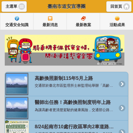
臺南市道安宣導團
主選單
回首頁
交通安全知識
最新消息
最新教案
活動成果
高齡換照新制115年5月上路
交通部於臺北市區監理所士林監理站舉辦「高齡換照新制代言人暨宣導影片發布記者會」，正式宣布將於115年5月起實施高齡換照新制，並邀請資深藝人沈文程先生擔任政策代言人，以親切溫暖的形象向社會傳遞一個重要訊息：「換照不是限制，而是安心的開始」。 交通部陳世凱部長於致詞時表示，臺灣正邁入超高齡社會，越來越多長輩持續開車、參與社會，因此「保障高齡駕駛安全」既是挑戰也是責任。這次換照新制並非剝奪權利，而是透過醫學評估、教育課程與貼心配套，讓長者能夠更長久、更安心地開車或騎車，同時讓家人們也放心。 為了讓社會各界更了解新制的推動背景及醫學依據，交通部在今年在6-8月間，積極走入民間，在全國20縣市，共計22處的廟口辦理「換照保平安」宣講，累積超過3千位長者們了解這項政策。接下來自11月中旬起，於全國辦理7場「高齡換照講座—醫師出任務」系列活動，邀請凱旋醫院黃敏偉副院長、台中榮總精神部侯伯勳主任等專業醫師，地點包括臺中、南投、新竹市、屏東、高雄及彰化等地。講座將以醫學角度說明高齡者身體機能退化對駕駛安全的影響、慢性病與藥物交互作用的潛在風險，並由監理人員現場解說115年新制內容，協助長者瞭解換照流程與注意事項。 陳世凱部長表示，根據交通部統計處與公路局的民調顯示有超過八成民眾支持高齡交通安全政策的這項作法，代表的不是限制，而是關心及愛。強調保障長輩的行動權益，是我們的優先目標與方向，「這項政策的推動，不是要取代長輩的選擇，而是提供更安心的選擇」。 本次新制推動的目的在於關懷高齡駕駛安全，而非限制長者開車權利。依新制規定：滿70歲長者，須通過體檢並完成安全教育課程後，即可換發駕照，有效期限至75歲；滿75歲長者，維持3年換照制度，除須通過體檢及安全教育課程外，並須通過認知功能測驗，方可換發有效3年的駕照。 陳部長提到，七十歲換照政策，從明年五月開始會有兩年緩衝期，超過七十歲的長者們，來到監理所站會提供換照服務，換照過程絕對不是禁止，也沒有考試，但有兩件很重要事情，第一個要讓醫生確定身體狀況，也就是要經過體檢部分，體格檢查是確認我們的硬體是沒有問題的；第二件事是提供免費交通安全教育課程的服務，提供這服務原因是大部分民眾考照年齡，大概是20歲左右，到了70歲時，已經過了50年，交通法規其實也已不一樣，甚至路上標誌、標線也都不太一樣，所以希望交通觀念也要更新。經過體檢代表硬體確認；上過教育課程跟危險感知體驗則表示軟體更新，才讓長者開車上路。 此外，為鼓勵長者依自身狀況主動調整交通方式並兼顧移動需求，交通部自115年1月起推出「主動繳回駕照高齡者TPASS乘車回饋措施」。凡70歲以上主動繳回駕照者，公路局將提供TPASS電子錢包乘車支出每月50%回饋金，每月上限1,500元，每人可申請一次，補助期間2年。該措施涵蓋公共運輸及計程車支出，協助長者有充分時間適應交通工具轉換並培養公共運輸使用習慣。 交通部也指出，為配合高齡換照政策推動，特別與代言人沈文程合作，於公園、登山步道入口等長者常活動地點辦理快閃宣導，傳達「沒有禁止長輩開車、而是多一份安全關懷」的理念，讓每位長輩都能安心開車、開得更久也更安全。 交通部進一步說明，未來也將持續透過「公共運輸發展計畫」協助地方政府強化路網與改善偏鄉交通，打造一個高齡者能自在移動、安心出行的交通環境。讓這項制度，不只是換照規定，更是一份對高齡者的敬重與支持。 交通部強調，高齡換照新制以「分級關懷、協助安全駕駛」為核心，兼顧長者安全與行動自由。期盼透過制度與宣導並行，打造更安全、友善的高齡交通環境。 新聞連結：https://168.motc.gov.tw/theme/news/post/2511121421285
醫師出任務！高齡換照制度明年上路
為讓高齡者更清楚駕駛的健康風險，交通部公路局特別於全國辦理7場「高齡換照講座：醫師出任務」，首場講座於11月24日在高雄市凱旋醫院舉行，現場有醫師說明高齡身體退化與交通安全、監理人員宣導高齡駕駛人換照新制，直接與民眾互動，過程溫馨熱鬧，接續場次將分別在臺中市、新竹市、南投縣、屏東縣、彰化縣及臺東縣舉行。 「醫師出任務」講座首場在高雄市登場，邀請凱旋醫院黃敏偉副院長擔任講師，從醫學的專業角度深入淺出講解高齡身體機能退化與交通安全的關係；並由高雄市區監理所人員解說高齡換照以分級關懷、協助安全駕駛的核心理念及高齡換照制度相關內容。活動過程並安排有獎徵答，與民眾親切互動、交流問題，民眾更直接瞭解高齡換照的精神與內容，也對身體退化與交通安全的關聯有更深刻體認。 黃敏偉副院長表示，我國社會快速高齡化，道路安全面臨嚴峻挑戰，115年起70歲以上駕駛要接受體檢與認知評估，政策目的不是限制行動，而是透過專業醫學評估及科學檢測，協助長輩安全用路，照顧長者的交通安全。 公路局表示，臺灣已邁入高齡社會，高齡換照新制將於115年5月正式實施，屆時駕駛人年滿70歲時需要辦理換照，通過體格檢查、免費安全教育課程及危險感知體驗後即可換發駕照，駕照效期至75歲；75歲以上長輩則維持每3年換照週期，高齡換照不是制度，而是一份關懷與陪伴，要 今天的「醫師出任務」講座，由醫師透過醫學角度與長輩面對面的交流，更是要幫助高齡者自我察覺身體機能以及感知退化對用路安全的影響。 公路局也提醒，高齡換照從115年5月起實施，年滿70歲以上的長者，請於收到監理所、站的通知再換照，不需要提前要求換照。 資料來源：公路局 新聞連結：https://168.motc.gov.tw/theme/news/post/2511281448347
8/24起南市10處行政區單向2車道路段開放機車行駛內側車道及不強制二段式左轉