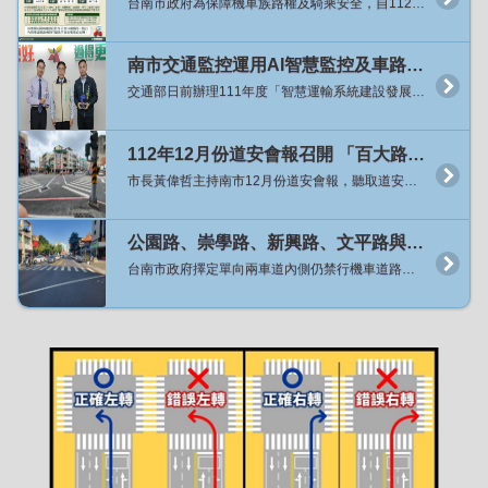
台南市政府為保障機車族路權及騎乘安全，自112年10月起針對單向2車道路型內側仍禁行機車道路展開專案檢討，迄今已將16條路段原有禁行機慢車標字刨除並移除兩段式左轉牌面，讓機車可以騎乘內側車道並依需求選擇左轉方式，經分析開放路段的交通事故並未明顯增加，且用路人普遍反映良好，為利道路行車管制的一致性及用路人易於辨識，針對目前已開放的10處行政區(原六區加永康區、仁德區、歸仁區與關廟區)內所有單向兩車道路段，自8月24日起將一次性全面開放，同時也保留原機車二段式左轉待轉區。 交通局局長王銘德指出，從去年10月起逐步推動開放單向2車道機車行駛內側車道及取消強制機車二段式左轉的試辦計畫，已實施的16條路段總長32.4公里共計384個路口，因開放路段長度與路口已達一定數量，各種路段型態、路口管制方式、特殊路口等均已有涵蓋，且經過相關成效評估，整體而言單向2車道路型內側車道開放機車騎乘、路口直接左轉並未明顯增加道路行車風險。 局長王銘德表示，市長黃偉哲在道安會報指示該專案檢討如評估無增加交通安全疑慮時應加速、擴大來做開放，交通局檢討已開放的10處行政區目前剩36條道路尚未開放，將自8月24日起全面開放，交通局將提前兩周派工移除36條路段上的強制機車兩段式左轉標誌，並增設相關指示牌面，從24日凌晨開始機車即可行駛上述道路內側車道，並於路口選擇於內側車道直接左轉或於外側車道進行二段式左轉，禁行機慢車標字預計113年底前完成刨除，標字未完全刨除前警察局亦將配合在開放路段不舉發違規行駛禁行機慢車道。 局長王銘德表示，檢討本市其它行政區尚有15區共27條路段仍屬單向2車道路型且內側禁行機車、管制路口應二段式左轉，考量路段分散且交通特性(如整體車流量、運具使用年齡等)與都會區略有差異，將再持續與地方溝通後續推動辦理方式。 交通管制科科長方川和表示，上述10行政區內除市府主管道路外尚有公路局及工業園區權管道路，永康區台20線的中山南、北路公路局新化工務段刻正辦理路面更新及標線重繪，將併入本次36條路段內同步於8月24日起開放，另工業園區道路權管單位原則上同意配合市府政策，惟涉及工程經費等因素無法配合於8月24日同步開放，交通局將再與各路權單位溝通後續推動時程，因此交通局特別提醒用路人行經台南產業園區(科工區)、新吉工業區、永康科技工業園區、安平工業區等4處園區內道路仍應遵循道路上實際交通設施之管制方式來騎乘與左轉彎。 各工業園區權管道路範圍內屬單向2車道路段： 台南產業園區(科工區)：科技五路、工業二路、工業五路、工業六路。 新吉工業區：新吉一路、新吉二路、新吉三路、新吉五路、新吉六路、安新一路、安新二路、安新三路、安新五路、安新六路。 永康科技工業園區：永科環路、永科東路、永科五路。 安平工業區：新平路、新樂路、新信路。
南市交通監控運用AI智慧監控及車路聯網應用系統成果獲肯定 榮獲「智慧運輸系統建設發展計畫」評鑑佳作及2023雲端物聯網創新獎「優良應用獎」雙獎
交通部日前辦理111年度「智慧運輸系統建設發展計畫」評鑑，市府交通局辦理「111年度AI影像辨識之智慧交通管理系統」獲頒評鑑佳作；又台灣雲端物聯網產業協會之2023雲端物聯網創新獎，交通局辦理「臺南市緊急車輛優先號誌計畫」亦獲得「優良應用獎」之肯定。今（2）日在市政會議上由局長王銘德獻雙獎，市長黃偉哲讚揚交通局團隊創新傑出的表現，勉勵交通局持續運用智慧科技管理交通政策，以打造舒適的交通環境。 市長黃偉哲表示，為提供市民出行的便利，降低因道路壅塞帶來的不適，並提升緊急救護的效率，交通局在112年於安定交流道周邊市道178線、大灣交流道周邊小東路與復興路路段施行AI智慧車流辨識及號誌管理策略，完成智慧動態號誌系統建置；並於成大醫院至奇美醫院間路段、安南醫院周邊建置緊急車輛優先號誌，讓救護車優先安全通過路口。交通局積極以創新智慧科技來管理交通問題，期藉由科技方法改善道路壅塞問題，提升道路服務水準，增進救援效率。 交通局局長王銘德表示，為提升本市交通智慧管理效率，交通局導入AI影像辨識技術應用於交通管理，透過設置智慧動態號誌系統，即時判讀壅塞路段與方向，自動調整交通號誌時制，112年度於安定、大灣交流道周邊建置後，平均可節省用路人5%~9%的旅行時間；交通局更建置了國內最大的車輛優先號誌系統，建置了31處緊急車輛優先號誌路口，透過路口及車上設備間感應觸發，讓路口號誌得以變換燈號以利緊急救護車輛通行，平均救護車每趟次旅行時間可減少40秒，有效提升黃金救援時間。 交通局表示，透過「AI影像辨識智慧交通管理系統」之智慧化交通管理策略將可改善壅塞問題，並提升道路使用效率與安全性，113年度將規劃於永康、仁德交流道周邊進行智慧號誌建置計畫，未來也將持續把AI車流辨識和智慧動態號誌推廣到其他適合實施路段，以創造一個智慧、便捷、綠能的宜居城市。
112年12月份道安會報召開 「百大路口安全行動」工程達標 黃市長期勉道安團隊再接再厲
市長黃偉哲主持南市12月份道安會報，聽取道安團隊各小組工作報告，根據市府警察局統計11月份A1交通事故，相較去年同期大幅減少16人，顯示事故已獲得控制，肯定道安團隊的努力，對緊接而來的聖誕與跨年活動，台南市將湧進大量人車潮，也特別指示應作好各項交通疏導措施，讓出遊民眾有安全的用路環境。 局長王銘德表示，市長黃偉哲非常重視各項交通安全工作推動，每月均親自主持道安會報並指示研擬改善對策，本市對行人路權極為重視，在市長黃偉哲支持下，今年5月以「人本交通」為出發點所推動的「百大路口安全行動」，在本市道安團隊齊心協力下，相關工程改善已提前達標全數完成。經統計完成「行人專用時相」100處、「行人號誌時相早開」300處、「標線型人行道」30處、「行人庇護島」19處、「行穿線退縮」39處，許多項目更超出改善目標數量。 此外，交通部針對行人安全改善重要指標「行人專用時相及早開時相」，本市接連數月皆為全國增加最多，亦深獲交通部肯定。惟良好的道路工程改善也需搭配民眾良好的用路習慣，後續也將持續追蹤改善後路口行人事故率，並做滾動式檢討。 交通局呼籲市民朋友，行人通過道路時務必行走行人穿越道並遵守號誌，並禮讓行動較緩慢的年長者優先通行。汽機車行經路口時應減速慢行，並保持隨時可煞停車速，以避免橫向人車未減速衝出無法即時因應發生事故。違規的用路行為是發生交通事故的主要原因，遵守交通規則從用路不違規開始，守護自己也是保護他人用路安全。
公園路、崇學路、新興路、文平路與安和路試辦內側取消禁行機車與不強制兩段式左轉
台南市政府擇定單向兩車道內側仍禁行機車道路，試辦不強制機車二段左轉績效良好，將再擴大試辦路段，於30日起在公園路、崇學路、新興路、文平路、安和路擴大實施試辦取消內側車道禁行機車、及不強制機車二段左轉，交通局呼籲用路人提高防禦駕駛觀念，確保行車安全。 交通局局長王銘德表示，市長黃偉哲相當重視交通平權相關相關議題，指示應定期追蹤試辦不強制機車二段式左轉成效，如成效良好即應擴大試辦路段與範圍，逐步改善機車合理道路行駛環境。 局長王銘德指出，首先試辦中正路、府前路取消內側車道禁行機車、及不強制機車二段式左轉，依據首月事故數據分析結果，發現交通肇事死傷事故件數計29件，與去年同期40件比較減少27%、與去年每月平均39.1件比較減少25.8%。其中機車涉入的事故件數計28件，與去年同期36件比較減少22%、與去年每月平均35.6件比較減少21.3%。另外肇事原因涉及機車直接左轉的事故件數為2件，肇事原因則都是因為機車在最外側車道直接左轉(俗稱鬼切)。 交通局表示，為擴大蒐集不同行政區試辦數據及兼顧標線調整施工能量，擬分批逐步擴大試辦，其中，日前已將永康區大灣路、富強路一段納入試辦路段，12月30日起將再針對北區、東區、南區、安平區及安南區單向兩車道路段各擇1條。新增試辦路段將包括北區公園路(湯德章公園-公園路1092巷)、東區崇學路(東門路-崇明路)、南區新興路(新興路533巷-新興東路)、安平區文平路(慶平路-健康路)及安南區安和路四、五段(安和路四段538巷-北安路口)，道路總長度達8.2公里共計113處路口，其中號誌化路口數60處、非號誌化路口數53處。試辦措施亦為取消內側車道禁行機車及路口不強制兩段左轉，並同時保留原兩段式左轉待轉區，以供習慣兩段式左轉的駕駛人繼續使用。 試辦期預計自112年12月30日(六)起，交通局將提前3日先派工移除上述路口強制機車兩段式左轉標誌及增設相關指示牌面，該日凌晨起機車即可行駛於上述道路內側車道，並於路口可選擇於內側車道直接左轉或於外側車道進行兩段式左轉。另因陸續刨除路面上超過240組禁行機慢車標字約需2個月工期，故於試辦期開始至路面標字完全刨除前，警察局亦將配合於前述試辦路段不舉發違規行駛禁行機慢車道。 本次試辦路段基本資料如下：北區公園路為標線分隔路型，沿線長度3.2公里共43處路口，其中21處號誌化路口、22處非號誌化路口；東區崇學路為標線分隔路型，沿線長度0.95公里共20處路口，其中8處號誌化路口、12處非號誌化路口；南區新興路為標線分隔路型，沿線長度1.3公里共21處路口，其中9處號誌化路口、12處非號誌化路口；安平區文平路為中央分隔島路型，沿線長度1.6公里共18處路口，其中13處號誌化路口、5處非號誌化路口；安南區安和路四、五段為標線分隔路型，沿線長度1.15公里共11處路口，其中9處號誌化路口、2處非號誌化路口。 另南區新興路在中華西路至新興路533巷間為單向3車道最內側車道禁行機車路型，暫不在這次開放路段範圍內，為了避免銜接路段機車誤駛至最內側禁行機車車道，交通局將研議重新調整車道配置新增附加式左轉專用車道，俟路型調整後再開放機車行駛內側車道及利用左轉車道及左轉時相左轉，以提升機車左轉安全性。車道標線尚未完成調整前，請機車駕駛人注意變換車道勿違規駛入禁行機車車道。 交通局提醒用路人，試辦期間逐步開放路段請汽、機車駕駛人應特別注意用路行為的改變，內側車道汽車切勿有逼車等影響機車駕駛人行車安全之行為；機車則在變換車道前應提早使用方向燈並注意後方來車，選擇要在路口直接左轉的騎士應提前變換到內側車道再左轉，選擇維持兩段式左轉的騎士仍可行駛於外側車道進入待轉區待轉。交通局於試辦期間也將密切監控各路段車流狀況，並持續定期分析試辦路段總事故與機車事故變化、路口左轉事故變化等指標，以作為後續推動之參考依據。市府道安團隊亦將持續加強宣導左轉時安全駕駛行為，俾利駕駛人了解正確用路觀念。