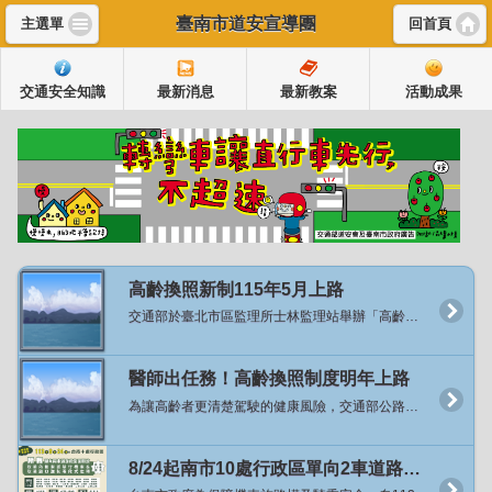
臺南市道安宣導團
主選單
回首頁
交通安全知識
最新消息
最新教案
活動成果
高齡換照新制115年5月上路
交通部於臺北市區監理所士林監理站舉辦「高齡換照新制代言人暨宣導影片發布記者會」，正式宣布將於115年5月起實施高齡換照新制，並邀請資深藝人沈文程先生擔任政策代言人，以親切溫暖的形象向社會傳遞一個重要訊息：「換照不是限制，而是安心的開始」。 交通部陳世凱部長於致詞時表示，臺灣正邁入超高齡社會，越來越多長輩持續開車、參與社會，因此「保障高齡駕駛安全」既是挑戰也是責任。這次換照新制並非剝奪權利，而是透過醫學評估、教育課程與貼心配套，讓長者能夠更長久、更安心地開車或騎車，同時讓家人們也放心。 為了讓社會各界更了解新制的推動背景及醫學依據，交通部在今年在6-8月間，積極走入民間，在全國20縣市，共計22處的廟口辦理「換照保平安」宣講，累積超過3千位長者們了解這項政策。接下來自11月中旬起，於全國辦理7場「高齡換照講座—醫師出任務」系列活動，邀請凱旋醫院黃敏偉副院長、台中榮總精神部侯伯勳主任等專業醫師，地點包括臺中、南投、新竹市、屏東、高雄及彰化等地。講座將以醫學角度說明高齡者身體機能退化對駕駛安全的影響、慢性病與藥物交互作用的潛在風險，並由監理人員現場解說115年新制內容，協助長者瞭解換照流程與注意事項。 陳世凱部長表示，根據交通部統計處與公路局的民調顯示有超過八成民眾支持高齡交通安全政策的這項作法，代表的不是限制，而是關心及愛。強調保障長輩的行動權益，是我們的優先目標與方向，「這項政策的推動，不是要取代長輩的選擇，而是提供更安心的選擇」。 本次新制推動的目的在於關懷高齡駕駛安全，而非限制長者開車權利。依新制規定：滿70歲長者，須通過體檢並完成安全教育課程後，即可換發駕照，有效期限至75歲；滿75歲長者，維持3年換照制度，除須通過體檢及安全教育課程外，並須通過認知功能測驗，方可換發有效3年的駕照。 陳部長提到，七十歲換照政策，從明年五月開始會有兩年緩衝期，超過七十歲的長者們，來到監理所站會提供換照服務，換照過程絕對不是禁止，也沒有考試，但有兩件很重要事情，第一個要讓醫生確定身體狀況，也就是要經過體檢部分，體格檢查是確認我們的硬體是沒有問題的；第二件事是提供免費交通安全教育課程的服務，提供這服務原因是大部分民眾考照年齡，大概是20歲左右，到了70歲時，已經過了50年，交通法規其實也已不一樣，甚至路上標誌、標線也都不太一樣，所以希望交通觀念也要更新。經過體檢代表硬體確認；上過教育課程跟危險感知體驗則表示軟體更新，才讓長者開車上路。 此外，為鼓勵長者依自身狀況主動調整交通方式並兼顧移動需求，交通部自115年1月起推出「主動繳回駕照高齡者TPASS乘車回饋措施」。凡70歲以上主動繳回駕照者，公路局將提供TPASS電子錢包乘車支出每月50%回饋金，每月上限1,500元，每人可申請一次，補助期間2年。該措施涵蓋公共運輸及計程車支出，協助長者有充分時間適應交通工具轉換並培養公共運輸使用習慣。 交通部也指出，為配合高齡換照政策推動，特別與代言人沈文程合作，於公園、登山步道入口等長者常活動地點辦理快閃宣導，傳達「沒有禁止長輩開車、而是多一份安全關懷」的理念，讓每位長輩都能安心開車、開得更久也更安全。 交通部進一步說明，未來也將持續透過「公共運輸發展計畫」協助地方政府強化路網與改善偏鄉交通，打造一個高齡者能自在移動、安心出行的交通環境。讓這項制度，不只是換照規定，更是一份對高齡者的敬重與支持。 交通部強調，高齡換照新制以「分級關懷、協助安全駕駛」為核心，兼顧長者安全與行動自由。期盼透過制度與宣導並行，打造更安全、友善的高齡交通環境。 新聞連結：https://168.motc.gov.tw/theme/news/post/2511121421285
醫師出任務！高齡換照制度明年上路
為讓高齡者更清楚駕駛的健康風險，交通部公路局特別於全國辦理7場「高齡換照講座：醫師出任務」，首場講座於11月24日在高雄市凱旋醫院舉行，現場有醫師說明高齡身體退化與交通安全、監理人員宣導高齡駕駛人換照新制，直接與民眾互動，過程溫馨熱鬧，接續場次將分別在臺中市、新竹市、南投縣、屏東縣、彰化縣及臺東縣舉行。 「醫師出任務」講座首場在高雄市登場，邀請凱旋醫院黃敏偉副院長擔任講師，從醫學的專業角度深入淺出講解高齡身體機能退化與交通安全的關係；並由高雄市區監理所人員解說高齡換照以分級關懷、協助安全駕駛的核心理念及高齡換照制度相關內容。活動過程並安排有獎徵答，與民眾親切互動、交流問題，民眾更直接瞭解高齡換照的精神與內容，也對身體退化與交通安全的關聯有更深刻體認。 黃敏偉副院長表示，我國社會快速高齡化，道路安全面臨嚴峻挑戰，115年起70歲以上駕駛要接受體檢與認知評估，政策目的不是限制行動，而是透過專業醫學評估及科學檢測，協助長輩安全用路，照顧長者的交通安全。 公路局表示，臺灣已邁入高齡社會，高齡換照新制將於115年5月正式實施，屆時駕駛人年滿70歲時需要辦理換照，通過體格檢查、免費安全教育課程及危險感知體驗後即可換發駕照，駕照效期至75歲；75歲以上長輩則維持每3年換照週期，高齡換照不是制度，而是一份關懷與陪伴，要 今天的「醫師出任務」講座，由醫師透過醫學角度與長輩面對面的交流，更是要幫助高齡者自我察覺身體機能以及感知退化對用路安全的影響。 公路局也提醒，高齡換照從115年5月起實施，年滿70歲以上的長者，請於收到監理所、站的通知再換照，不需要提前要求換照。 資料來源：公路局 新聞連結：https://168.motc.gov.tw/theme/news/post/2511281448347
8/24起南市10處行政區單向2車道路段開放機車行駛內側車道及不強制二段式左轉