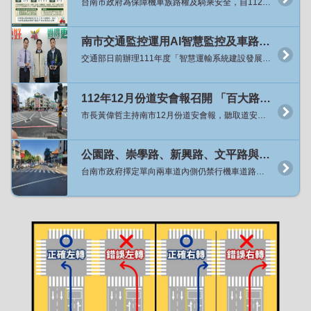
台南市政府為保障機車族路權及騎乘安全，自112年10月起針對單向2車道路型內側仍禁行機車道路展開專案檢討，迄今已將16條路段原有禁行機慢車標字刨除並移除兩段式左轉牌面，讓機車可以騎乘內側車道並依需求選擇左轉方式，經分析開放路段的交通事故並未明顯增加，且用路人普遍反映良好，為利道路行車管制的一致性及用路人易於辨識，針對目前已開放的10處行政區(原六區加永康區、仁德區、歸仁區與關廟區)內所有單向兩車道路段，自8月24日起將一次性全面開放，同時也保留原機車二段式左轉待轉區。 交通局局長王銘德指出，從去年10月起逐步推動開放單向2車道機車行駛內側車道及取消強制機車二段式左轉的試辦計畫，已實施的16條路段總長32.4公里共計384個路口，因開放路段長度與路口已達一定數量，各種路段型態、路口管制方式、特殊路口等均已有涵蓋，且經過相關成效評估，整體而言單向2車道路型內側車道開放機車騎乘、路口直接左轉並未明顯增加道路行車風險。 局長王銘德表示，市長黃偉哲在道安會報指示該專案檢討如評估無增加交通安全疑慮時應加速、擴大來做開放，交通局檢討已開放的10處行政區目前剩36條道路尚未開放，將自8月24日起全面開放，交通局將提前兩周派工移除36條路段上的強制機車兩段式左轉標誌，並增設相關指示牌面，從24日凌晨開始機車即可行駛上述道路內側車道，並於路口選擇於內側車道直接左轉或於外側車道進行二段式左轉，禁行機慢車標字預計113年底前完成刨除，標字未完全刨除前警察局亦將配合在開放路段不舉發違規行駛禁行機慢車道。 局長王銘德表示，檢討本市其它行政區尚有15區共27條路段仍屬單向2車道路型且內側禁行機車、管制路口應二段式左轉，考量路段分散且交通特性(如整體車流量、運具使用年齡等)與都會區略有差異，將再持續與地方溝通後續推動辦理方式。 交通管制科科長方川和表示，上述10行政區內除市府主管道路外尚有公路局及工業園區權管道路，永康區台20線的中山南、北路公路局新化工務段刻正辦理路面更新及標線重繪，將併入本次36條路段內同步於8月24日起開放，另工業園區道路權管單位原則上同意配合市府政策，惟涉及工程經費等因素無法配合於8月24日同步開放，交通局將再與各路權單位溝通後續推動時程，因此交通局特別提醒用路人行經台南產業園區(科工區)、新吉工業區、永康科技工業園區、安平工業區等4處園區內道路仍應遵循道路上實際交通設施之管制方式來騎乘與左轉彎。 各工業園區權管道路範圍內屬單向2車道路段： 台南產業園區(科工區)：科技五路、工業二路、工業五路、工業六路。 新吉工業區：新吉一路、新吉二路、新吉三路、新吉五路、新吉六路、安新一路、安新二路、安新三路、安新五路、安新六路。 永康科技工業園區：永科環路、永科東路、永科五路。 安平工業區：新平路、新樂路、新信路。
南市交通監控運用AI智慧監控及車路聯網應用系統成果獲肯定 榮獲「智慧運輸系統建設發展計畫」評鑑佳作及2023雲端物聯網創新獎「優良應用獎」雙獎
交通部日前辦理111年度「智慧運輸系統建設發展計畫」評鑑，市府交通局辦理「111年度AI影像辨識之智慧交通管理系統」獲頒評鑑佳作；又台灣雲端物聯網產業協會之2023雲端物聯網創新獎，交通局辦理「臺南市緊急車輛優先號誌計畫」亦獲得「優良應用獎」之肯定。今（2）日在市政會議上由局長王銘德獻雙獎，市長黃偉哲讚揚交通局團隊創新傑出的表現，勉勵交通局持續運用智慧科技管理交通政策，以打造舒適的交通環境。 市長黃偉哲表示，為提供市民出行的便利，降低因道路壅塞帶來的不適，並提升緊急救護的效率，交通局在112年於安定交流道周邊市道178線、大灣交流道周邊小東路與復興路路段施行AI智慧車流辨識及號誌管理策略，完成智慧動態號誌系統建置；並於成大醫院至奇美醫院間路段、安南醫院周邊建置緊急車輛優先號誌，讓救護車優先安全通過路口。交通局積極以創新智慧科技來管理交通問題，期藉由科技方法改善道路壅塞問題，提升道路服務水準，增進救援效率。 交通局局長王銘德表示，為提升本市交通智慧管理效率，交通局導入AI影像辨識技術應用於交通管理，透過設置智慧動態號誌系統，即時判讀壅塞路段與方向，自動調整交通號誌時制，112年度於安定、大灣交流道周邊建置後，平均可節省用路人5%~9%的旅行時間；交通局更建置了國內最大的車輛優先號誌系統，建置了31處緊急車輛優先號誌路口，透過路口及車上設備間感應觸發，讓路口號誌得以變換燈號以利緊急救護車輛通行，平均救護車每趟次旅行時間可減少40秒，有效提升黃金救援時間。 交通局表示，透過「AI影像辨識智慧交通管理系統」之智慧化交通管理策略將可改善壅塞問題，並提升道路使用效率與安全性，113年度將規劃於永康、仁德交流道周邊進行智慧號誌建置計畫，未來也將持續把AI車流辨識和智慧動態號誌推廣到其他適合實施路段，以創造一個智慧、便捷、綠能的宜居城市。
112年12月份道安會報召開 「百大路口安全行動」工程達標 黃市長期勉道安團隊再接再厲
市長黃偉哲主持南市12月份道安會報，聽取道安團隊各小組工作報告，根據市府警察局統計11月份A1交通事故，相較去年同期大幅減少16人，顯示事故已獲得控制，肯定道安團隊的努力，對緊接而來的聖誕與跨年活動，台南市將湧進大量人車潮，也特別指示應作好各項交通疏導措施，讓出遊民眾有安全的用路環境。 局長王銘德表示，市長黃偉哲非常重視各項交通安全工作推動，每月均親自主持道安會報並指示研擬改善對策，本市對行人路權極為重視，在市長黃偉哲支持下，今年5月以「人本交通」為出發點所推動的「百大路口安全行動」，在本市道安團隊齊心協力下，相關工程改善已提前達標全數完成。經統計完成「行人專用時相」100處、「行人號誌時相早開」300處、「標線型人行道」30處、「行人庇護島」19處、「行穿線退縮」39處，許多項目更超出改善目標數量。 此外，交通部針對行人安全改善重要指標「行人專用時相及早開時相」，本市接連數月皆為全國增加最多，亦深獲交通部肯定。惟良好的道路工程改善也需搭配民眾良好的用路習慣，後續也將持續追蹤改善後路口行人事故率，並做滾動式檢討。 交通局呼籲市民朋友，行人通過道路時務必行走行人穿越道並遵守號誌，並禮讓行動較緩慢的年長者優先通行。汽機車行經路口時應減速慢行，並保持隨時可煞停車速，以避免橫向人車未減速衝出無法即時因應發生事故。違規的用路行為是發生交通事故的主要原因，遵守交通規則從用路不違規開始，守護自己也是保護他人用路安全。
公園路、崇學路、新興路、文平路與安和路試辦內側取消禁行機車與不強制兩段式左轉
台南市政府擇定單向兩車道內側仍禁行機車道路，試辦不強制機車二段左轉績效良好，將再擴大試辦路段，於30日起在公園路、崇學路、新興路、文平路、安和路擴大實施試辦取消內側車道禁行機車、及不強制機車二段左轉，交通局呼籲用路人提高防禦駕駛觀念，確保行車安全。 交通局局長王銘德表示，市長黃偉哲相當重視交通平權相關相關議題，指示應定期追蹤試辦不強制機車二段式左轉成效，如成效良好即應擴大試辦路段與範圍，逐步改善機車合理道路行駛環境。 局長王銘德指出，首先試辦中正路、府前路取消內側車道禁行機車、及不強制機車二段式左轉，依據首月事故數據分析結果，發現交通肇事死傷事故件數計29件，與去年同期40件比較減少27%、與去年每月平均39.1件比較減少25.8%。其中機車涉入的事故件數計28件，與去年同期36件比較減少22%、與去年每月平均35.6件比較減少21.3%。另外肇事原因涉及機車直接左轉的事故件數為2件，肇事原因則都是因為機車在最外側車道直接左轉(俗稱鬼切)。 交通局表示，為擴大蒐集不同行政區試辦數據及兼顧標線調整施工能量，擬分批逐步擴大試辦，其中，日前已將永康區大灣路、富強路一段納入試辦路段，12月30日起將再針對北區、東區、南區、安平區及安南區單向兩車道路段各擇1條。新增試辦路段將包括北區公園路(湯德章公園-公園路1092巷)、東區崇學路(東門路-崇明路)、南區新興路(新興路533巷-新興東路)、安平區文平路(慶平路-健康路)及安南區安和路四、五段(安和路四段538巷-北安路口)，道路總長度達8.2公里共計113處路口，其中號誌化路口數60處、非號誌化路口數53處。試辦措施亦為取消內側車道禁行機車及路口不強制兩段左轉，並同時保留原兩段式左轉待轉區，以供習慣兩段式左轉的駕駛人繼續使用。 試辦期預計自112年12月30日(六)起，交通局將提前3日先派工移除上述路口強制機車兩段式左轉標誌及增設相關指示牌面，該日凌晨起機車即可行駛於上述道路內側車道，並於路口可選擇於內側車道直接左轉或於外側車道進行兩段式左轉。另因陸續刨除路面上超過240組禁行機慢車標字約需2個月工期，故於試辦期開始至路面標字完全刨除前，警察局亦將配合於前述試辦路段不舉發違規行駛禁行機慢車道。 本次試辦路段基本資料如下：北區公園路為標線分隔路型，沿線長度3.2公里共43處路口，其中21處號誌化路口、22處非號誌化路口；東區崇學路為標線分隔路型，沿線長度0.95公里共20處路口，其中8處號誌化路口、12處非號誌化路口；南區新興路為標線分隔路型，沿線長度1.3公里共21處路口，其中9處號誌化路口、12處非號誌化路口；安平區文平路為中央分隔島路型，沿線長度1.6公里共18處路口，其中13處號誌化路口、5處非號誌化路口；安南區安和路四、五段為標線分隔路型，沿線長度1.15公里共11處路口，其中9處號誌化路口、2處非號誌化路口。 另南區新興路在中華西路至新興路533巷間為單向3車道最內側車道禁行機車路型，暫不在這次開放路段範圍內，為了避免銜接路段機車誤駛至最內側禁行機車車道，交通局將研議重新調整車道配置新增附加式左轉專用車道，俟路型調整後再開放機車行駛內側車道及利用左轉車道及左轉時相左轉，以提升機車左轉安全性。車道標線尚未完成調整前，請機車駕駛人注意變換車道勿違規駛入禁行機車車道。 交通局提醒用路人，試辦期間逐步開放路段請汽、機車駕駛人應特別注意用路行為的改變，內側車道汽車切勿有逼車等影響機車駕駛人行車安全之行為；機車則在變換車道前應提早使用方向燈並注意後方來車，選擇要在路口直接左轉的騎士應提前變換到內側車道再左轉，選擇維持兩段式左轉的騎士仍可行駛於外側車道進入待轉區待轉。交通局於試辦期間也將密切監控各路段車流狀況，並持續定期分析試辦路段總事故與機車事故變化、路口左轉事故變化等指標，以作為後續推動之參考依據。市府道安團隊亦將持續加強宣導左轉時安全駕駛行為，俾利駕駛人了解正確用路觀念。