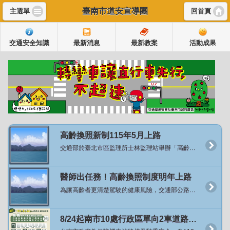
臺南市道安宣導團
主選單
回首頁
交通安全知識
最新消息
最新教案
活動成果
高齡換照新制115年5月上路
交通部於臺北市區監理所士林監理站舉辦「高齡換照新制代言人暨宣導影片發布記者會」，正式宣布將於115年5月起實施高齡換照新制，並邀請資深藝人沈文程先生擔任政策代言人，以親切溫暖的形象向社會傳遞一個重要訊息：「換照不是限制，而是安心的開始」。 交通部陳世凱部長於致詞時表示，臺灣正邁入超高齡社會，越來越多長輩持續開車、參與社會，因此「保障高齡駕駛安全」既是挑戰也是責任。這次換照新制並非剝奪權利，而是透過醫學評估、教育課程與貼心配套，讓長者能夠更長久、更安心地開車或騎車，同時讓家人們也放心。 為了讓社會各界更了解新制的推動背景及醫學依據，交通部在今年在6-8月間，積極走入民間，在全國20縣市，共計22處的廟口辦理「換照保平安」宣講，累積超過3千位長者們了解這項政策。接下來自11月中旬起，於全國辦理7場「高齡換照講座—醫師出任務」系列活動，邀請凱旋醫院黃敏偉副院長、台中榮總精神部侯伯勳主任等專業醫師，地點包括臺中、南投、新竹市、屏東、高雄及彰化等地。講座將以醫學角度說明高齡者身體機能退化對駕駛安全的影響、慢性病與藥物交互作用的潛在風險，並由監理人員現場解說115年新制內容，協助長者瞭解換照流程與注意事項。 陳世凱部長表示，根據交通部統計處與公路局的民調顯示有超過八成民眾支持高齡交通安全政策的這項作法，代表的不是限制，而是關心及愛。強調保障長輩的行動權益，是我們的優先目標與方向，「這項政策的推動，不是要取代長輩的選擇，而是提供更安心的選擇」。 本次新制推動的目的在於關懷高齡駕駛安全，而非限制長者開車權利。依新制規定：滿70歲長者，須通過體檢並完成安全教育課程後，即可換發駕照，有效期限至75歲；滿75歲長者，維持3年換照制度，除須通過體檢及安全教育課程外，並須通過認知功能測驗，方可換發有效3年的駕照。 陳部長提到，七十歲換照政策，從明年五月開始會有兩年緩衝期，超過七十歲的長者們，來到監理所站會提供換照服務，換照過程絕對不是禁止，也沒有考試，但有兩件很重要事情，第一個要讓醫生確定身體狀況，也就是要經過體檢部分，體格檢查是確認我們的硬體是沒有問題的；第二件事是提供免費交通安全教育課程的服務，提供這服務原因是大部分民眾考照年齡，大概是20歲左右，到了70歲時，已經過了50年，交通法規其實也已不一樣，甚至路上標誌、標線也都不太一樣，所以希望交通觀念也要更新。經過體檢代表硬體確認；上過教育課程跟危險感知體驗則表示軟體更新，才讓長者開車上路。 此外，為鼓勵長者依自身狀況主動調整交通方式並兼顧移動需求，交通部自115年1月起推出「主動繳回駕照高齡者TPASS乘車回饋措施」。凡70歲以上主動繳回駕照者，公路局將提供TPASS電子錢包乘車支出每月50%回饋金，每月上限1,500元，每人可申請一次，補助期間2年。該措施涵蓋公共運輸及計程車支出，協助長者有充分時間適應交通工具轉換並培養公共運輸使用習慣。 交通部也指出，為配合高齡換照政策推動，特別與代言人沈文程合作，於公園、登山步道入口等長者常活動地點辦理快閃宣導，傳達「沒有禁止長輩開車、而是多一份安全關懷」的理念，讓每位長輩都能安心開車、開得更久也更安全。 交通部進一步說明，未來也將持續透過「公共運輸發展計畫」協助地方政府強化路網與改善偏鄉交通，打造一個高齡者能自在移動、安心出行的交通環境。讓這項制度，不只是換照規定，更是一份對高齡者的敬重與支持。 交通部強調，高齡換照新制以「分級關懷、協助安全駕駛」為核心，兼顧長者安全與行動自由。期盼透過制度與宣導並行，打造更安全、友善的高齡交通環境。 新聞連結：https://168.motc.gov.tw/theme/news/post/2511121421285
醫師出任務！高齡換照制度明年上路
為讓高齡者更清楚駕駛的健康風險，交通部公路局特別於全國辦理7場「高齡換照講座：醫師出任務」，首場講座於11月24日在高雄市凱旋醫院舉行，現場有醫師說明高齡身體退化與交通安全、監理人員宣導高齡駕駛人換照新制，直接與民眾互動，過程溫馨熱鬧，接續場次將分別在臺中市、新竹市、南投縣、屏東縣、彰化縣及臺東縣舉行。 「醫師出任務」講座首場在高雄市登場，邀請凱旋醫院黃敏偉副院長擔任講師，從醫學的專業角度深入淺出講解高齡身體機能退化與交通安全的關係；並由高雄市區監理所人員解說高齡換照以分級關懷、協助安全駕駛的核心理念及高齡換照制度相關內容。活動過程並安排有獎徵答，與民眾親切互動、交流問題，民眾更直接瞭解高齡換照的精神與內容，也對身體退化與交通安全的關聯有更深刻體認。 黃敏偉副院長表示，我國社會快速高齡化，道路安全面臨嚴峻挑戰，115年起70歲以上駕駛要接受體檢與認知評估，政策目的不是限制行動，而是透過專業醫學評估及科學檢測，協助長輩安全用路，照顧長者的交通安全。 公路局表示，臺灣已邁入高齡社會，高齡換照新制將於115年5月正式實施，屆時駕駛人年滿70歲時需要辦理換照，通過體格檢查、免費安全教育課程及危險感知體驗後即可換發駕照，駕照效期至75歲；75歲以上長輩則維持每3年換照週期，高齡換照不是制度，而是一份關懷與陪伴，要 今天的「醫師出任務」講座，由醫師透過醫學角度與長輩面對面的交流，更是要幫助高齡者自我察覺身體機能以及感知退化對用路安全的影響。 公路局也提醒，高齡換照從115年5月起實施，年滿70歲以上的長者，請於收到監理所、站的通知再換照，不需要提前要求換照。 資料來源：公路局 新聞連結：https://168.motc.gov.tw/theme/news/post/2511281448347
8/24起南市10處行政區單向2車道路段開放機車行駛內側車道及不強制二段式左轉