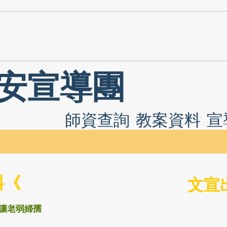
安宣導團
師資查詢
教案資料
宣
料《
文宣
禮讓老弱婦孺