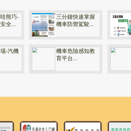
哇熊巧-
三分鐘快速掌握
全...
機車防禦駕駛...
場-汽機
機車危險感知教
育平台...