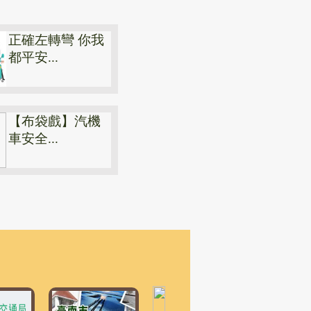
正確左轉彎 你我
都平安...
【布袋戲】汽機
車安全...