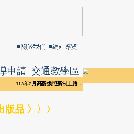
■
關於我們
■
網站導覽
導申請
交通教學區
115年5月高齡換照新制上路，請上交通部公路局官
出版品 〉〉〉