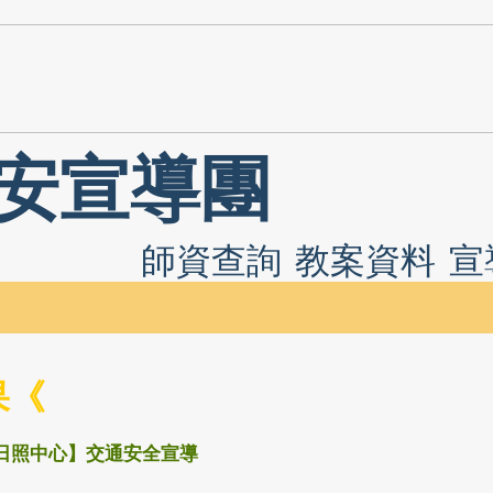
安宣導團
師資查詢
教案資料
宣
果《
日照中心】交通安全宣導