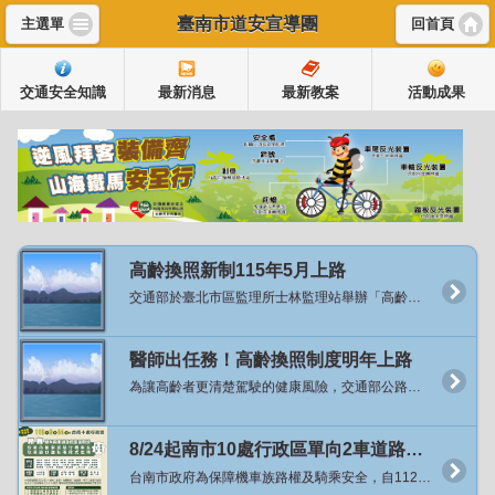
臺南市道安宣導團
主選單
回首頁
交通安全知識
最新消息
最新教案
活動成果
高齡換照新制115年5月上路
交通部於臺北市區監理所士林監理站舉辦「高齡換照新制代言人暨宣導影片發布記者會」，正式宣布將於115年5月起實施高齡換照新制，並邀請資深藝人沈文程先生擔任政策代言人，以親切溫暖的形象向社會傳遞一個重要訊息：「換照不是限制，而是安心的開始」。 交通部陳世凱部長於致詞時表示，臺灣正邁入超高齡社會，越來越多長輩持續開車、參與社會，因此「保障高齡駕駛安全」既是挑戰也是責任。這次換照新制並非剝奪權利，而是透過醫學評估、教育課程與貼心配套，讓長者能夠更長久、更安心地開車或騎車，同時讓家人們也放心。 為了讓社會各界更了解新制的推動背景及醫學依據，交通部在今年在6-8月間，積極走入民間，在全國20縣市，共計22處的廟口辦理「換照保平安」宣講，累積超過3千位長者們了解這項政策。接下來自11月中旬起，於全國辦理7場「高齡換照講座—醫師出任務」系列活動，邀請凱旋醫院黃敏偉副院長、台中榮總精神部侯伯勳主任等專業醫師，地點包括臺中、南投、新竹市、屏東、高雄及彰化等地。講座將以醫學角度說明高齡者身體機能退化對駕駛安全的影響、慢性病與藥物交互作用的潛在風險，並由監理人員現場解說115年新制內容，協助長者瞭解換照流程與注意事項。 陳世凱部長表示，根據交通部統計處與公路局的民調顯示有超過八成民眾支持高齡交通安全政策的這項作法，代表的不是限制，而是關心及愛。強調保障長輩的行動權益，是我們的優先目標與方向，「這項政策的推動，不是要取代長輩的選擇，而是提供更安心的選擇」。 本次新制推動的目的在於關懷高齡駕駛安全，而非限制長者開車權利。依新制規定：滿70歲長者，須通過體檢並完成安全教育課程後，即可換發駕照，有效期限至75歲；滿75歲長者，維持3年換照制度，除須通過體檢及安全教育課程外，並須通過認知功能測驗，方可換發有效3年的駕照。 陳部長提到，七十歲換照政策，從明年五月開始會有兩年緩衝期，超過七十歲的長者們，來到監理所站會提供換照服務，換照過程絕對不是禁止，也沒有考試，但有兩件很重要事情，第一個要讓醫生確定身體狀況，也就是要經過體檢部分，體格檢查是確認我們的硬體是沒有問題的；第二件事是提供免費交通安全教育課程的服務，提供這服務原因是大部分民眾考照年齡，大概是20歲左右，到了70歲時，已經過了50年，交通法規其實也已不一樣，甚至路上標誌、標線也都不太一樣，所以希望交通觀念也要更新。經過體檢代表硬體確認；上過教育課程跟危險感知體驗則表示軟體更新，才讓長者開車上路。 此外，為鼓勵長者依自身狀況主動調整交通方式並兼顧移動需求，交通部自115年1月起推出「主動繳回駕照高齡者TPASS乘車回饋措施」。凡70歲以上主動繳回駕照者，公路局將提供TPASS電子錢包乘車支出每月50%回饋金，每月上限1,500元，每人可申請一次，補助期間2年。該措施涵蓋公共運輸及計程車支出，協助長者有充分時間適應交通工具轉換並培養公共運輸使用習慣。 交通部也指出，為配合高齡換照政策推動，特別與代言人沈文程合作，於公園、登山步道入口等長者常活動地點辦理快閃宣導，傳達「沒有禁止長輩開車、而是多一份安全關懷」的理念，讓每位長輩都能安心開車、開得更久也更安全。 交通部進一步說明，未來也將持續透過「公共運輸發展計畫」協助地方政府強化路網與改善偏鄉交通，打造一個高齡者能自在移動、安心出行的交通環境。讓這項制度，不只是換照規定，更是一份對高齡者的敬重與支持。 交通部強調，高齡換照新制以「分級關懷、協助安全駕駛」為核心，兼顧長者安全與行動自由。期盼透過制度與宣導並行，打造更安全、友善的高齡交通環境。 新聞連結：https://168.motc.gov.tw/theme/news/post/2511121421285
醫師出任務！高齡換照制度明年上路
為讓高齡者更清楚駕駛的健康風險，交通部公路局特別於全國辦理7場「高齡換照講座：醫師出任務」，首場講座於11月24日在高雄市凱旋醫院舉行，現場有醫師說明高齡身體退化與交通安全、監理人員宣導高齡駕駛人換照新制，直接與民眾互動，過程溫馨熱鬧，接續場次將分別在臺中市、新竹市、南投縣、屏東縣、彰化縣及臺東縣舉行。 「醫師出任務」講座首場在高雄市登場，邀請凱旋醫院黃敏偉副院長擔任講師，從醫學的專業角度深入淺出講解高齡身體機能退化與交通安全的關係；並由高雄市區監理所人員解說高齡換照以分級關懷、協助安全駕駛的核心理念及高齡換照制度相關內容。活動過程並安排有獎徵答，與民眾親切互動、交流問題，民眾更直接瞭解高齡換照的精神與內容，也對身體退化與交通安全的關聯有更深刻體認。 黃敏偉副院長表示，我國社會快速高齡化，道路安全面臨嚴峻挑戰，115年起70歲以上駕駛要接受體檢與認知評估，政策目的不是限制行動，而是透過專業醫學評估及科學檢測，協助長輩安全用路，照顧長者的交通安全。 公路局表示，臺灣已邁入高齡社會，高齡換照新制將於115年5月正式實施，屆時駕駛人年滿70歲時需要辦理換照，通過體格檢查、免費安全教育課程及危險感知體驗後即可換發駕照，駕照效期至75歲；75歲以上長輩則維持每3年換照週期，高齡換照不是制度，而是一份關懷與陪伴，要 今天的「醫師出任務」講座，由醫師透過醫學角度與長輩面對面的交流，更是要幫助高齡者自我察覺身體機能以及感知退化對用路安全的影響。 公路局也提醒，高齡換照從115年5月起實施，年滿70歲以上的長者，請於收到監理所、站的通知再換照，不需要提前要求換照。 資料來源：公路局 新聞連結：https://168.motc.gov.tw/theme/news/post/2511281448347
8/24起南市10處行政區單向2車道路段開放機車行駛內側車道及不強制二段式左轉
台南市政府為保障機車族路權及騎乘安全，自112年10月起針對單向2車道路型內側仍禁行機車道路展開專案檢討，迄今已將16條路段原有禁行機慢車標字刨除並移除兩段式左轉牌面，讓機車可以騎乘內側車道並依需求選擇左轉方式，經分析開放路段的交通事故並未明顯增加，且用路人普遍反映良好，為利道路行車管制的一致性及用路人易於辨識，針對目前已開放的10處行政區(原六區加永康區、仁德區、歸仁區與關廟區)內所有單向兩車道路段，自8月24日起將一次性全面開放，同時也保留原機車二段式左轉待轉區。 交通局局長王銘德指出，從去年10月起逐步推動開放單向2車道機車行駛內側車道及取消強制機車二段式左轉的試辦計畫，已實施的16條路段總長32.4公里共計384個路口，因開放路段長度與路口已達一定數量，各種路段型態、路口管制方式、特殊路口等均已有涵蓋，且經過相關成效評估，整體而言單向2車道路型內側車道開放機車騎乘、路口直接左轉並未明顯增加道路行車風險。 局長王銘德表示，市長黃偉哲在道安會報指示該專案檢討如評估無增加交通安全疑慮時應加速、擴大來做開放，交通局檢討已開放的10處行政區目前剩36條道路尚未開放，將自8月24日起全面開放，交通局將提前兩周派工移除36條路段上的強制機車兩段式左轉標誌，並增設相關指示牌面，從24日凌晨開始機車即可行駛上述道路內側車道，並於路口選擇於內側車道直接左轉或於外側車道進行二段式左轉，禁行機慢車標字預計113年底前完成刨除，標字未完全刨除前警察局亦將配合在開放路段不舉發違規行駛禁行機慢車道。 局長王銘德表示，檢討本市其它行政區尚有15區共27條路段仍屬單向2車道路型且內側禁行機車、管制路口應二段式左轉，考量路段分散且交通特性(如整體車流量、運具使用年齡等)與都會區略有差異，將再持續與地方溝通後續推動辦理方式。 交通管制科科長方川和表示，上述10行政區內除市府主管道路外尚有公路局及工業園區權管道路，永康區台20線的中山南、北路公路局新化工務段刻正辦理路面更新及標線重繪，將併入本次36條路段內同步於8月24日起開放，另工業園區道路權管單位原則上同意配合市府政策，惟涉及工程經費等因素無法配合於8月24日同步開放，交通局將再與各路權單位溝通後續推動時程，因此交通局特別提醒用路人行經台南產業園區(科工區)、新吉工業區、永康科技工業園區、安平工業區等4處園區內道路仍應遵循道路上實際交通設施之管制方式來騎乘與左轉彎。 各工業園區權管道路範圍內屬單向2車道路段： 台南產業園區(科工區)：科技五路、工業二路、工業五路、工業六路。 新吉工業區：新吉一路、新吉二路、新吉三路、新吉五路、新吉六路、安新一路、安新二路、安新三路、安新五路、安新六路。 永康科技工業園區：永科環路、永科東路、永科五路。 安平工業區：新平路、新樂路、新信路。