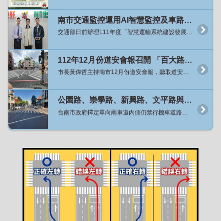
南市交通監控運用AI智慧監控及車路聯網應用系統成果獲肯定 榮獲「智慧運輸系統建設發展計畫」評鑑佳作及2023雲端物聯網創新獎「優良應用獎」雙獎
交通部日前辦理111年度「智慧運輸系統建設發展計畫」評鑑，市府交通局辦理「111年度AI影像辨識之智慧交通管理系統」獲頒評鑑佳作；又台灣雲端物聯網產業協會之2023雲端物聯網創新獎，交通局辦理「臺南市緊急車輛優先號誌計畫」亦獲得「優良應用獎」之肯定。今（2）日在市政會議上由局長王銘德獻雙獎，市長黃偉哲讚揚交通局團隊創新傑出的表現，勉勵交通局持續運用智慧科技管理交通政策，以打造舒適的交通環境。 市長黃偉哲表示，為提供市民出行的便利，降低因道路壅塞帶來的不適，並提升緊急救護的效率，交通局在112年於安定交流道周邊市道178線、大灣交流道周邊小東路與復興路路段施行AI智慧車流辨識及號誌管理策略，完成智慧動態號誌系統建置；並於成大醫院至奇美醫院間路段、安南醫院周邊建置緊急車輛優先號誌，讓救護車優先安全通過路口。交通局積極以創新智慧科技來管理交通問題，期藉由科技方法改善道路壅塞問題，提升道路服務水準，增進救援效率。 交通局局長王銘德表示，為提升本市交通智慧管理效率，交通局導入AI影像辨識技術應用於交通管理，透過設置智慧動態號誌系統，即時判讀壅塞路段與方向，自動調整交通號誌時制，112年度於安定、大灣交流道周邊建置後，平均可節省用路人5%~9%的旅行時間；交通局更建置了國內最大的車輛優先號誌系統，建置了31處緊急車輛優先號誌路口，透過路口及車上設備間感應觸發，讓路口號誌得以變換燈號以利緊急救護車輛通行，平均救護車每趟次旅行時間可減少40秒，有效提升黃金救援時間。 交通局表示，透過「AI影像辨識智慧交通管理系統」之智慧化交通管理策略將可改善壅塞問題，並提升道路使用效率與安全性，113年度將規劃於永康、仁德交流道周邊進行智慧號誌建置計畫，未來也將持續把AI車流辨識和智慧動態號誌推廣到其他適合實施路段，以創造一個智慧、便捷、綠能的宜居城市。
112年12月份道安會報召開 「百大路口安全行動」工程達標 黃市長期勉道安團隊再接再厲
市長黃偉哲主持南市12月份道安會報，聽取道安團隊各小組工作報告，根據市府警察局統計11月份A1交通事故，相較去年同期大幅減少16人，顯示事故已獲得控制，肯定道安團隊的努力，對緊接而來的聖誕與跨年活動，台南市將湧進大量人車潮，也特別指示應作好各項交通疏導措施，讓出遊民眾有安全的用路環境。 局長王銘德表示，市長黃偉哲非常重視各項交通安全工作推動，每月均親自主持道安會報並指示研擬改善對策，本市對行人路權極為重視，在市長黃偉哲支持下，今年5月以「人本交通」為出發點所推動的「百大路口安全行動」，在本市道安團隊齊心協力下，相關工程改善已提前達標全數完成。經統計完成「行人專用時相」100處、「行人號誌時相早開」300處、「標線型人行道」30處、「行人庇護島」19處、「行穿線退縮」39處，許多項目更超出改善目標數量。 此外，交通部針對行人安全改善重要指標「行人專用時相及早開時相」，本市接連數月皆為全國增加最多，亦深獲交通部肯定。惟良好的道路工程改善也需搭配民眾良好的用路習慣，後續也將持續追蹤改善後路口行人事故率，並做滾動式檢討。 交通局呼籲市民朋友，行人通過道路時務必行走行人穿越道並遵守號誌，並禮讓行動較緩慢的年長者優先通行。汽機車行經路口時應減速慢行，並保持隨時可煞停車速，以避免橫向人車未減速衝出無法即時因應發生事故。違規的用路行為是發生交通事故的主要原因，遵守交通規則從用路不違規開始，守護自己也是保護他人用路安全。
公園路、崇學路、新興路、文平路與安和路試辦內側取消禁行機車與不強制兩段式左轉
台南市政府擇定單向兩車道內側仍禁行機車道路，試辦不強制機車二段左轉績效良好，將再擴大試辦路段，於30日起在公園路、崇學路、新興路、文平路、安和路擴大實施試辦取消內側車道禁行機車、及不強制機車二段左轉，交通局呼籲用路人提高防禦駕駛觀念，確保行車安全。 交通局局長王銘德表示，市長黃偉哲相當重視交通平權相關相關議題，指示應定期追蹤試辦不強制機車二段式左轉成效，如成效良好即應擴大試辦路段與範圍，逐步改善機車合理道路行駛環境。 局長王銘德指出，首先試辦中正路、府前路取消內側車道禁行機車、及不強制機車二段式左轉，依據首月事故數據分析結果，發現交通肇事死傷事故件數計29件，與去年同期40件比較減少27%、與去年每月平均39.1件比較減少25.8%。其中機車涉入的事故件數計28件，與去年同期36件比較減少22%、與去年每月平均35.6件比較減少21.3%。另外肇事原因涉及機車直接左轉的事故件數為2件，肇事原因則都是因為機車在最外側車道直接左轉(俗稱鬼切)。 交通局表示，為擴大蒐集不同行政區試辦數據及兼顧標線調整施工能量，擬分批逐步擴大試辦，其中，日前已將永康區大灣路、富強路一段納入試辦路段，12月30日起將再針對北區、東區、南區、安平區及安南區單向兩車道路段各擇1條。新增試辦路段將包括北區公園路(湯德章公園-公園路1092巷)、東區崇學路(東門路-崇明路)、南區新興路(新興路533巷-新興東路)、安平區文平路(慶平路-健康路)及安南區安和路四、五段(安和路四段538巷-北安路口)，道路總長度達8.2公里共計113處路口，其中號誌化路口數60處、非號誌化路口數53處。試辦措施亦為取消內側車道禁行機車及路口不強制兩段左轉，並同時保留原兩段式左轉待轉區，以供習慣兩段式左轉的駕駛人繼續使用。 試辦期預計自112年12月30日(六)起，交通局將提前3日先派工移除上述路口強制機車兩段式左轉標誌及增設相關指示牌面，該日凌晨起機車即可行駛於上述道路內側車道，並於路口可選擇於內側車道直接左轉或於外側車道進行兩段式左轉。另因陸續刨除路面上超過240組禁行機慢車標字約需2個月工期，故於試辦期開始至路面標字完全刨除前，警察局亦將配合於前述試辦路段不舉發違規行駛禁行機慢車道。 本次試辦路段基本資料如下：北區公園路為標線分隔路型，沿線長度3.2公里共43處路口，其中21處號誌化路口、22處非號誌化路口；東區崇學路為標線分隔路型，沿線長度0.95公里共20處路口，其中8處號誌化路口、12處非號誌化路口；南區新興路為標線分隔路型，沿線長度1.3公里共21處路口，其中9處號誌化路口、12處非號誌化路口；安平區文平路為中央分隔島路型，沿線長度1.6公里共18處路口，其中13處號誌化路口、5處非號誌化路口；安南區安和路四、五段為標線分隔路型，沿線長度1.15公里共11處路口，其中9處號誌化路口、2處非號誌化路口。 另南區新興路在中華西路至新興路533巷間為單向3車道最內側車道禁行機車路型，暫不在這次開放路段範圍內，為了避免銜接路段機車誤駛至最內側禁行機車車道，交通局將研議重新調整車道配置新增附加式左轉專用車道，俟路型調整後再開放機車行駛內側車道及利用左轉車道及左轉時相左轉，以提升機車左轉安全性。車道標線尚未完成調整前，請機車駕駛人注意變換車道勿違規駛入禁行機車車道。 交通局提醒用路人，試辦期間逐步開放路段請汽、機車駕駛人應特別注意用路行為的改變，內側車道汽車切勿有逼車等影響機車駕駛人行車安全之行為；機車則在變換車道前應提早使用方向燈並注意後方來車，選擇要在路口直接左轉的騎士應提前變換到內側車道再左轉，選擇維持兩段式左轉的騎士仍可行駛於外側車道進入待轉區待轉。交通局於試辦期間也將密切監控各路段車流狀況，並持續定期分析試辦路段總事故與機車事故變化、路口左轉事故變化等指標，以作為後續推動之參考依據。市府道安團隊亦將持續加強宣導左轉時安全駕駛行為，俾利駕駛人了解正確用路觀念。